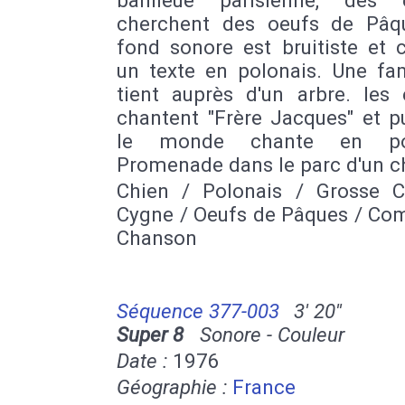
banlieue parisienne, des 
cherchent des oeufs de Pâq
fond sonore est bruitiste et 
un texte en polonais. Une fam
tient auprès d'un arbre. les 
chantent "Frère Jacques" et p
le monde chante en pol
Promenade dans le parc d'un c
Chien / Polonais / Grosse C
Cygne / Oeufs de Pâques / Com
Chanson
Séquence 377-003
3' 20''
Super 8
Sonore - Couleur
Date :
1976
Géographie :
France