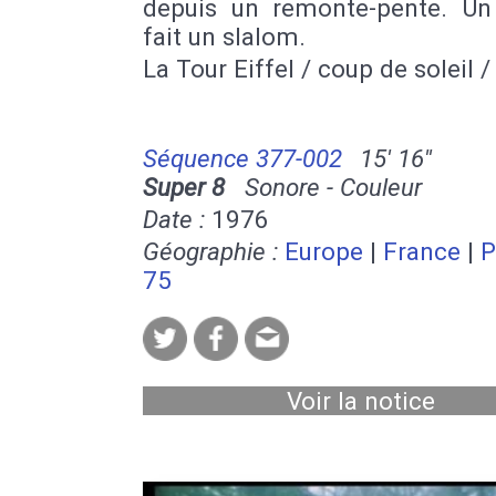
depuis un remonte-pente. Un
fait un slalom.
La Tour Eiffel / coup de soleil /
Séquence 377-002
15' 16''
Super 8
Sonore - Couleur
Date :
1976
Géographie :
Europe
|
France
|
P
75
Voir la notice