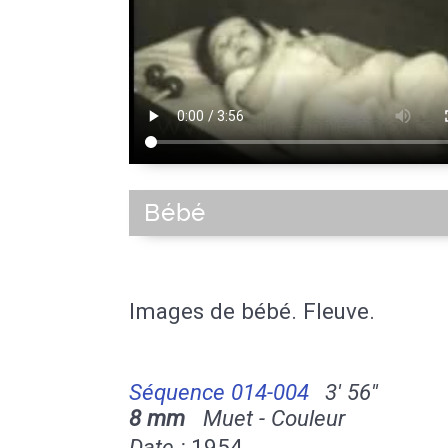
Bébé
Images de bébé. Fleuve.
Séquence 014-004
3' 56''
8 mm
Muet - Couleur
Date :
1954