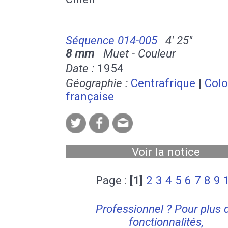
Séquence 014-005
4' 25''
8 mm
Muet - Couleur
Date :
1954
Géographie :
Centrafrique
|
Colo
française
Voir la notice
Page :
[1]
2
3
4
5
6
7
8
9
Professionnel ? Pour plus 
fonctionnalités,