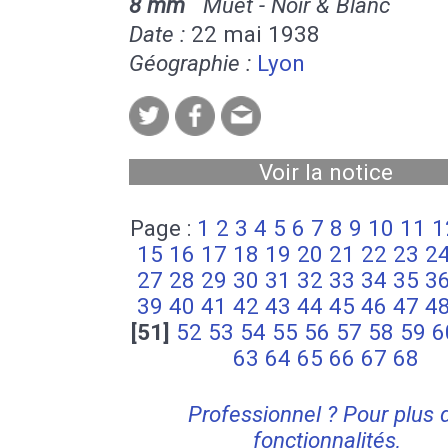
8 mm
Muet - Noir & Blanc
Date :
22 mai 1938
Géographie :
Lyon
Voir la notice
Page :
1
2
3
4
5
6
7
8
9
10
11
1
15
16
17
18
19
20
21
22
23
2
27
28
29
30
31
32
33
34
35
3
39
40
41
42
43
44
45
46
47
4
[51]
52
53
54
55
56
57
58
59
6
63
64
65
66
67
68
Professionnel ? Pour plus 
fonctionnalités,