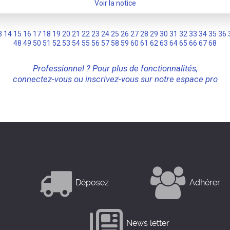
Voir la notice
3
14
15
16
17
18
19
20
21
22
23
24
25
26
27
28
29
30
31
32
33
34
35
36
48
49
50
51
52
53
54
55
56
57
58
59
60
61
62
63
64
65
66
67
68
Professionnel ? Pour plus de fonctionnalités,
connectez-vous ou inscrivez-vous sur notre espace pro
Déposez
Adhérer
News letter