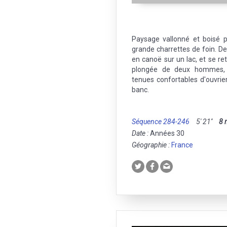
Paysage vallonné et boisé p
grande charrettes de foin. D
en canoë sur un lac, et se re
plongée de deux hommes, 
tenues confortables d'ouvrie
banc.
Séquence 284-246
5' 21''
8
Date :
Années 30
Géographie :
France