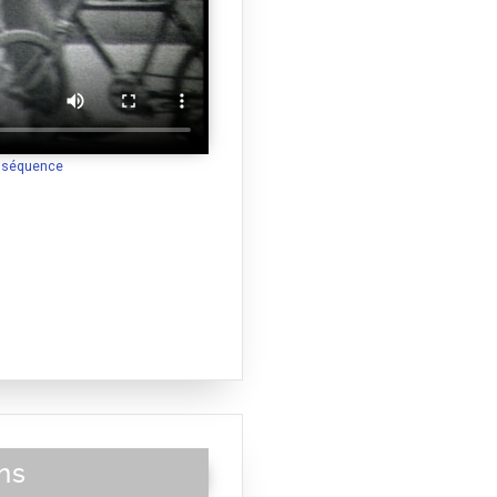
a séquence
ns