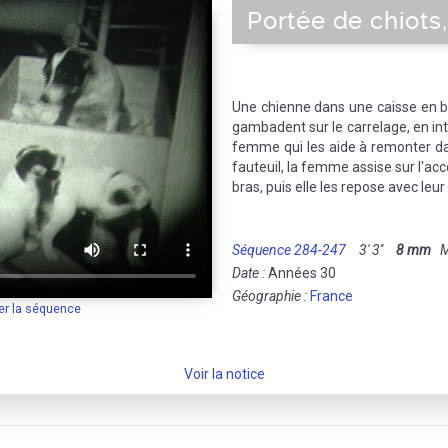
Portée de chiots
Une chienne dans une caisse en bo
gambadent sur le carrelage, en int
femme qui les aide à remonter dan
fauteuil, la femme assise sur l'acco
bras, puis elle les repose avec leur
Séquence 284-247
3' 3''
8 mm
Mu
Date :
Années 30
Géographie :
France
er la séquence
Voir la notice