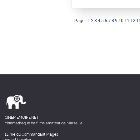
Page :
1
2
3
4
5
6
7
8
9
10
11
12
1
CINEMEMOIRE.NET
cinémathèque de films amateur de Marseille
11, rue du Commandant Mages