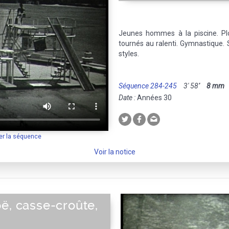
Jeunes hommes à la piscine. Pl
tournés au ralenti. Gymnastique. 
styles.
Séquence 284-245
3' 58''
8 mm
M
Date :
Années 30
er la séquence
Voir la notice
ë, casse-croûte,