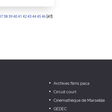
37
38
39
40
41
42
43
44
45
46
[47]
Archives films paca
Circuit court
Cinémathèque de Marseillle
GEDEC