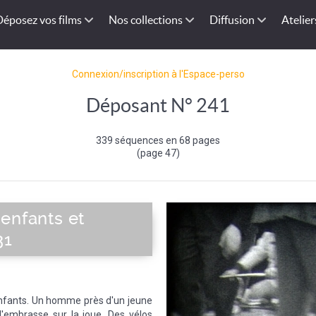
Déposez vos films
Nos collections
Diffusion
Atelier
Connexion/inscription à l'Espace-perso
Déposant N° 241
339 séquences en 68 pages
(page 47)
enfants et
31
enfants. Un homme près d'un jeune
 l'embrasse sur la joue. Des vélos