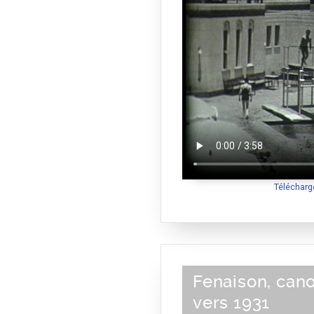
Télécharg
Fenaison, cano
vers 1931