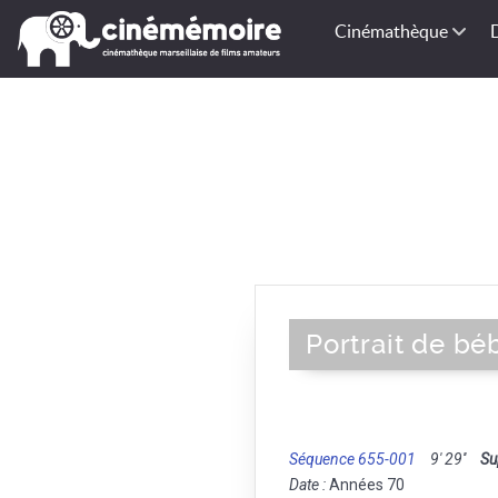
Cinémathèque
Portrait de bé
Séquence 655-001
9' 29''
Su
Date :
Années 70