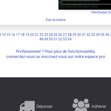
Télécharger l
Voir la notice
3
14
15
16
17
18
19
20
21
22
23
24
25
26
27
28
29
30
31
32
33
34
35
36
48
49
50
51
52
53
54
Professionnel ? Pour plus de fonctionnalités,
connectez-vous ou inscrivez-vous sur notre espace pro
Déposez
Adhérer