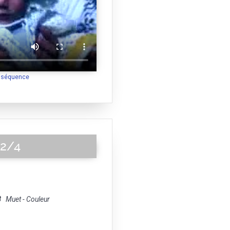
a séquence
 2/4
8
Muet - Couleur