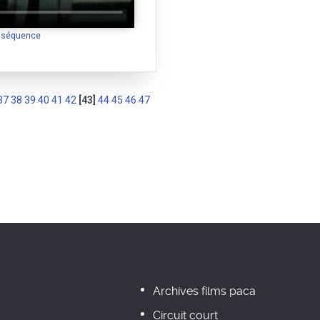
a séquence
37
38
39
40
41
42
[43]
44
45
46
47
Archives films paca
Circuit court