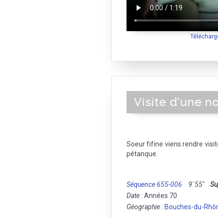
Télécharg
Visite d'une n
Soeur fifine viens rendre visit
pétanque.
Séquence 655-006
9' 55''
Su
Date :
Années 70
Géographie :
Bouches-du-Rhô