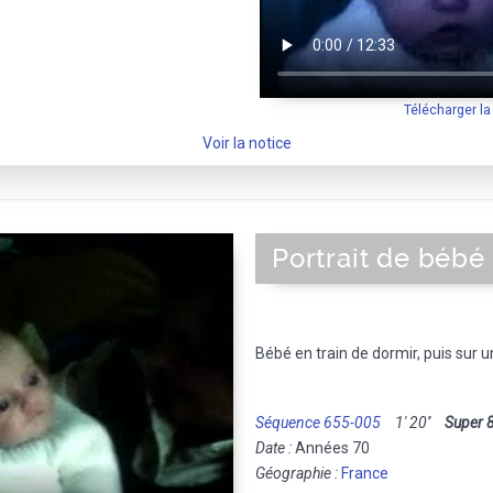
Télécharger l
Voir la notice
Portrait de bébé
Bébé en train de dormir, puis sur u
Séquence 655-005
1' 20''
Super 
Date :
Années 70
Géographie :
France