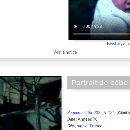
Télécharger l
Voir la notice
Portrait de bébé
Séquence 655-002
9' 12''
Super 
Date :
Années 70
Géographie :
France