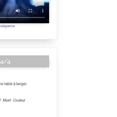
a séquence
 4/4
ne table à langer.
8
Muet - Couleur