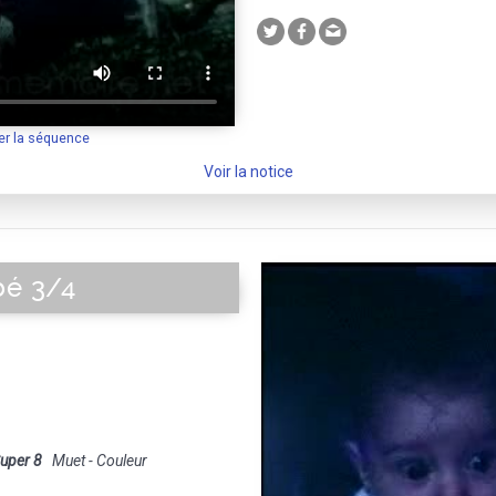
er la séquence
Voir la notice
bé 3/4
uper 8
Muet - Couleur