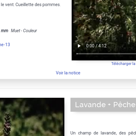
 le vent. Cueillette des pommes.
6 mm
Muet - Couleur
ne-13
Télécharger l
Voir la notice
Lavande + Pêche
Un champ de lavande, des pêch