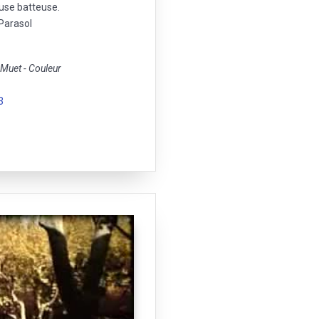
use batteuse.
 Parasol
uet - Couleur
3