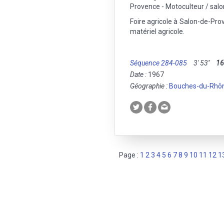
Provence - Motoculteur / sal
Foire agricole à Salon-de-Pro
matériel agricole.
Séquence 284-085
3' 53''
1
Date :
1967
Géographie :
Bouches-du-Rhô
Page :
1
2
3
4
5
6
7
8
9
10
11
12
1