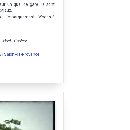
ur un quai de gare. Ils sont
tiaux.
ux - Embarquement - Wagon à
Muet - Couleur
3
|
Salon-de-Provence