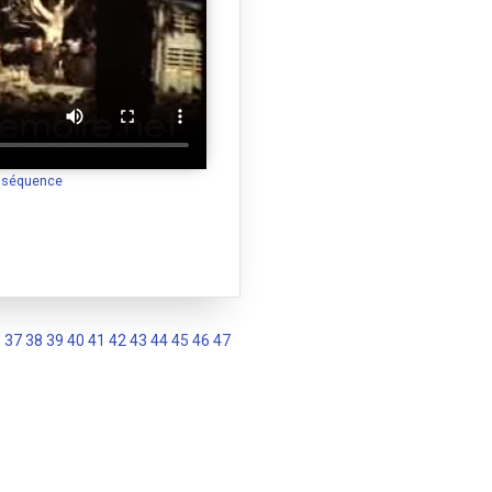
a séquence
6
37
38
39
40
41
42
43
44
45
46
47