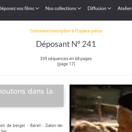
Déposez vos films
Nos collections
Diffusion
Atelier
Connexion/inscription à l'Espace-perso
Déposant N° 241
339 séquences en 68 pages
(page 17)
outons dans la
en de berger - Béret - Salon-de-
 fer