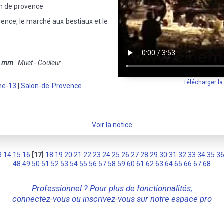
on de provence
vence, le marché aux bestiaux et le
6 mm
Muet - Couleur
Télécharger l
ne-13
|
Salon-de-Provence
Voir la notice
3
14
15
16
[17]
18
19
20
21
22
23
24
25
26
27
28
29
30
31
32
33
34
35
3
48
49
50
51
52
53
54
55
56
57
58
59
60
61
62
63
64
65
66
67
68
Professionnel ? Pour plus de fonctionnalités,
connectez-vous ou inscrivez-vous sur notre espace pro