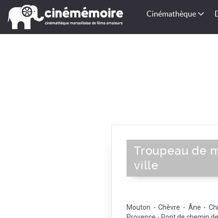
Cinémathèque
Troupeau de m
ville
Mouton - Chèvre - Âne - Chi
Provence - Pont de chemin de