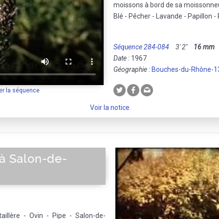
moissons à bord de sa moissonne
Blé - Pêcher - Lavande - Papillon -
Séquence 284-084
3' 2''
16 mm
M
Date :
1967
Géographie :
Bouches-du-Rhône-1
er la séquence
Voir la notice
 à Salon-de-
taillère - Ovin - Pipe - Salon-de-