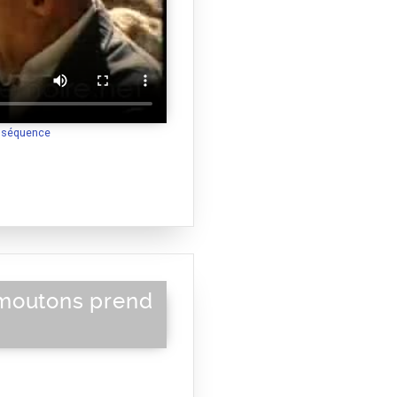
a séquence
moutons prend