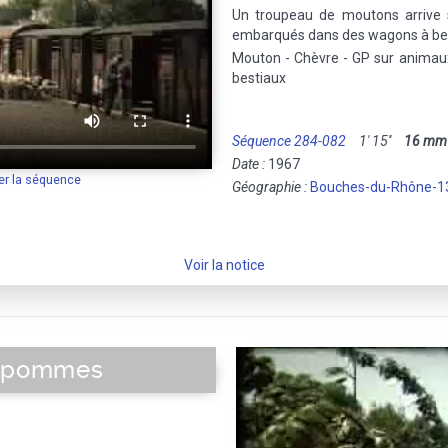
Un troupeau de moutons arrive s
embarqués dans des wagons à bes
Mouton - Chèvre - GP sur anima
bestiaux
Séquence 284-082
1' 15''
16 mm
Date :
1967
er la séquence
Géographie :
Bouches-du-Rhône-1
Voir la notice
s pommes