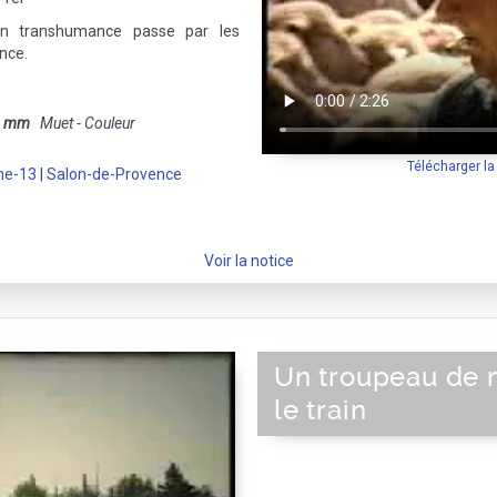
n transhumance passe par les
nce.
6 mm
Muet - Couleur
Télécharger l
ne-13
|
Salon-de-Provence
Voir la notice
Un troupeau de 
le train