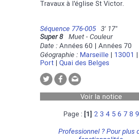
Travaux à l'église St Victor.
Séquence 776-005
3' 17''
Super 8
Muet - Couleur
Date :
Années 60 | Années 70
Géographie :
Marseille
|
13001
Port
|
Quai des Belges
Voir la notice
Page :
[1]
2
3
4
5
6
7
8
Professionnel ? Pour plus 