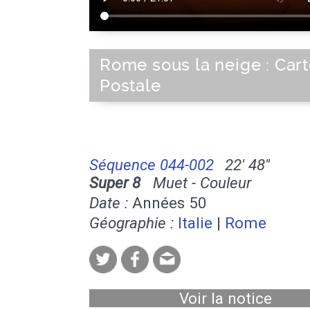
Rome sous la neige : Car
Postale
Séquence 044-002
22' 48''
Super 8
Muet - Couleur
Date :
Années 50
Géographie :
Italie
|
Rome
Voir la notice