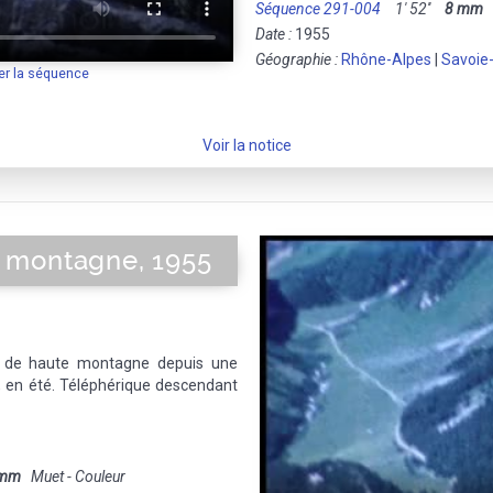
Séquence 291-004
1' 52''
8 mm
M
Date :
1955
Géographie :
Rhône-Alpes
|
Savoie
er la séquence
Voir la notice
 montagne, 1955
 de haute montagne depuis une
t, en été. Téléphérique descendant
 mm
Muet - Couleur