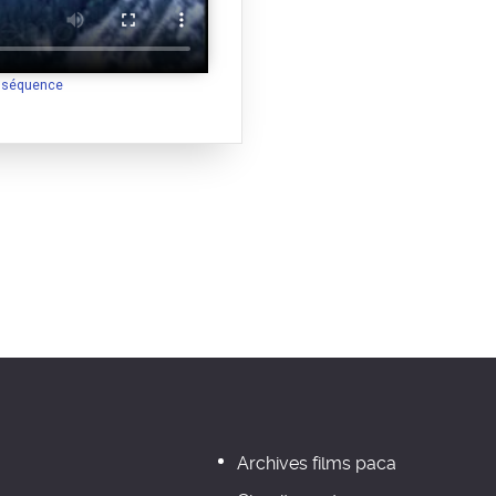
a séquence
Archives films paca