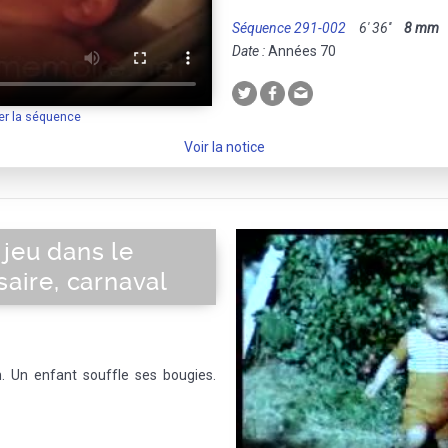
Séquence 291-002
6' 36''
8 mm
M
Date :
Années 70
er la séquence
Voir la notice
jeu dans le
saire, carnaval
. Un enfant souffle ses bougies.