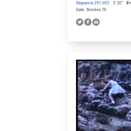
Séquence 291-003
5' 30''
8
Date :
Années 70