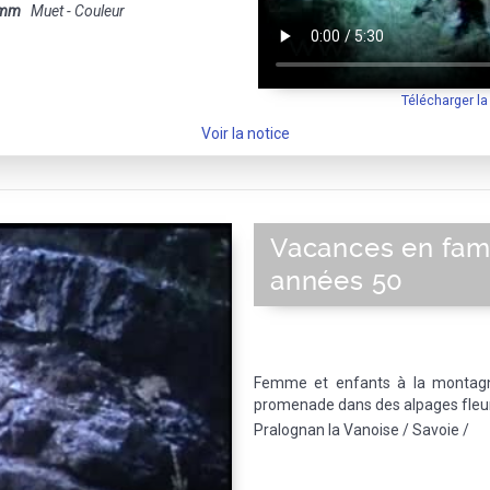
 mm
Muet - Couleur
Télécharger l
Voir la notice
Vacances en fami
années 50
Femme et enfants à la montagne
promenade dans des alpages fleur
Pralognan la Vanoise / Savoie /