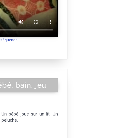
a séquence
bé, bain, jeu
Un bébé joue sur un lit. Un
 peluche.