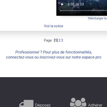
Télécharger l
Voir la notice
Page :
[1]
2
3
Professionnel ? Pour plus de fonctionnalités,
connectez-vous ou inscrivez-vous sur notre espace pro
Déposez
Adhérer