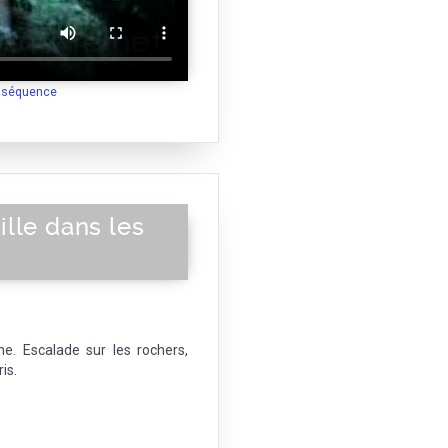
a séquence
lle dans les
. Escalade sur les rochers,
is.