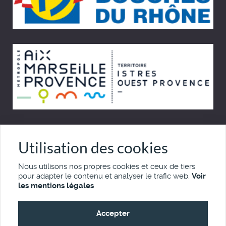
© Cinémémoire.net 1997 - 2026
Utilisation des cookies
Site développé par Pierre Goulaouic
Nous utilisons nos propres cookies et ceux de tiers
pour adapter le contenu et analyser le trafic web.
Voir
Mentions légales
Nous contacter
les mentions légales
Accepter