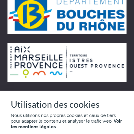
© Cinémémoire.net 1997 - 2026
Utilisation des cookies
Site développé par Pierre Goulaouic
Nous utilisons nos propres cookies et ceux de tiers
pour adapter le contenu et analyser le trafic web.
Voir
Mentions légales
Nous contacter
les mentions légales