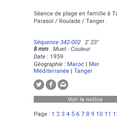
Séance de plage en famille à T
Parasol / Roulade / Tanger .
Séquence 342-002
2' 23''
8 mm
Muet - Couleur
Date :
1959
Géographie :
Maroc
|
Mer
Méditerranée
|
Tanger
Voir la notice
Page :
1
2
3
4
5
6
7
8
9
10
11
1