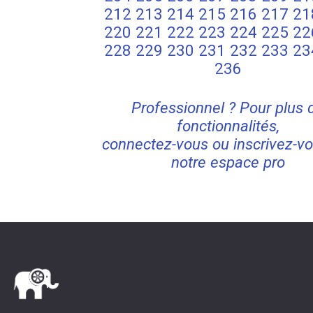
212
213
214
215
216
217
21
220
221
222
223
224
225
22
228
229
230
231
232
233
23
236
Professionnel ? Pour plus 
fonctionnalités,
connectez-vous ou inscrivez-vo
notre espace pro