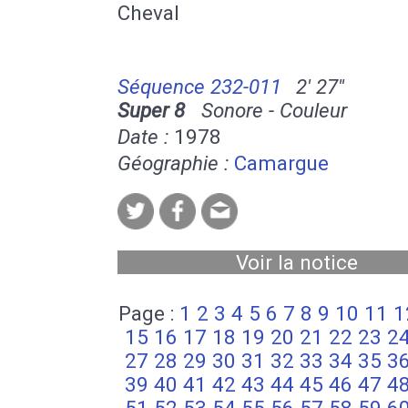
Cheval
Séquence 232-011
2' 27''
Super 8
Sonore - Couleur
Date :
1978
Géographie :
Camargue
Voir la notice
Page :
1
2
3
4
5
6
7
8
9
10
11
1
15
16
17
18
19
20
21
22
23
2
27
28
29
30
31
32
33
34
35
3
39
40
41
42
43
44
45
46
47
4