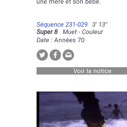
une mère et son bébé.
Séquence 231-029
3' 13''
Super 8
Muet - Couleur
Date :
Années 70
Voir la notice