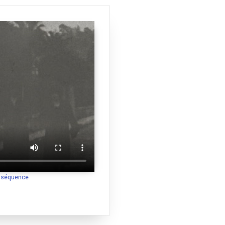
e
a séquence