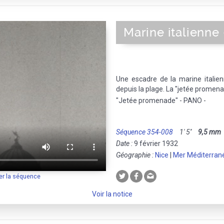
Marine italienne 
Une escadre de la marine italien
depuis la plage. La "jetée promena
"Jetée promenade" - PANO -
Séquence 354-008
1' 5''
9,5 mm
Date :
9 février 1932
Géographie :
Nice
|
Mer Méditerran
er la séquence
Voir la notice