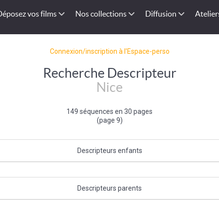
Déposez vos films
Nos collections
Diffusion
Atelier
Connexion/inscription à l'Espace-perso
Recherche Descripteur
Nice
149 séquences en 30 pages
(page 9)
Descripteurs enfants
Promenade des anglais
|
Baie des Anges
Descripteurs parents
ce-Alpes-Côte d'Azur
|
Bassin méditerranéen français
|
Sud-Est de la F