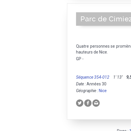
Parc de Cimie
Quatre personnes se promènen
hauteurs de Nice.
GP -
Séquence 354-012
1' 13''
9,
Date :
Années 30
Géographie :
Nice