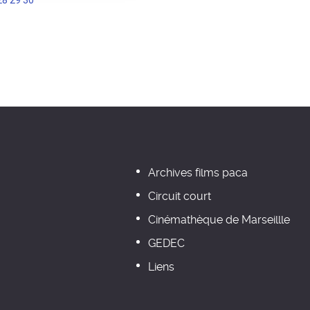
28
29
30
Archives films paca
Circuit court
Cinémathèque de Marseillle
GEDEC
Liens