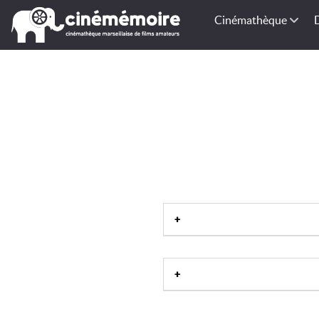
Cinémathèque
Alpes-Maritimes-06
|
Proven