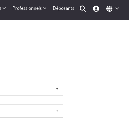
s
Professionnels
Déposants
rance
|
Bassin méditerranéen
|