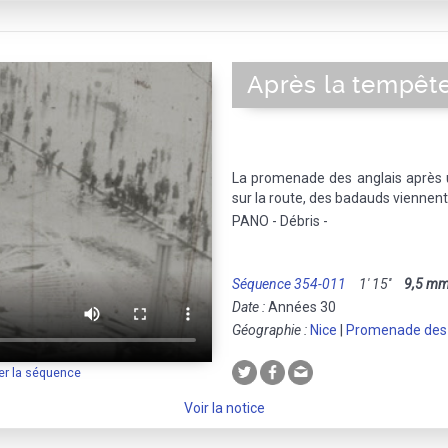
Après la tempêt
La promenade des anglais après u
sur la route, des badauds viennent
PANO - Débris -
Séquence 354-011
1' 15''
9,5 m
Date :
Années 30
Géographie :
Nice
|
Promenade des 
er la séquence
Voir la notice