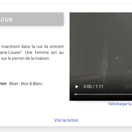
France
|
Sud de la France
|
Europe de l'Ouest
|
Union Européenne
|
Europ
uise
rchent dans la rue ils entrent
 Marie-Louise". Une femme est au
sur le perron de la maison.
 mm
Muet - Noir & Blanc
Télécharger l
Voir la notice