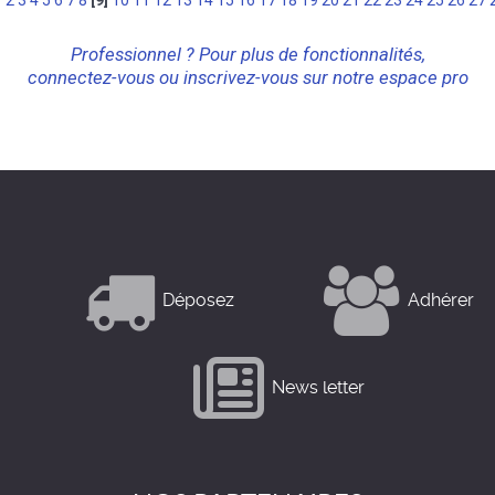
1
2
3
4
5
6
7
8
[9]
10
11
12
13
14
15
16
17
18
19
20
21
22
23
24
25
26
27
Professionnel ? Pour plus de fonctionnalités,
connectez-vous ou inscrivez-vous sur notre espace pro
Déposez
Adhérer
News letter