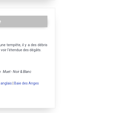
e
ne tempête, il y a des débris
 voir l'étendue des dégâts.
m
Muet - Noir & Blanc
anglais
|
Baie des Anges