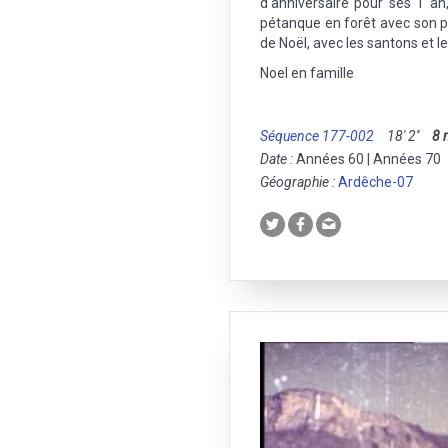
d'anniversaire pour ses 1 a
pétanque en forêt avec son pè
de Noël, avec les santons et 
Noel en famille
Séquence 177-002
18' 2''
8
Date :
Années 60 | Années 70
Géographie :
Ardêche-07