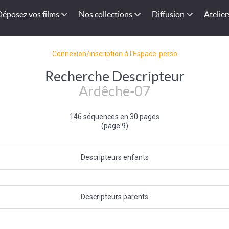
Déposez vos films
Nos collections
Diffusion
Atelier
Connexion/inscription à l'Espace-perso
Recherche Descripteur
Ardêche-07
146 séquences en 30 pages
(page 9)
Descripteurs enfants
Viviers (Ardèche)
Descripteurs parents
es
|
Centre Est de la France
|
France
|
Europe de l'Ouest
|
Union Europée