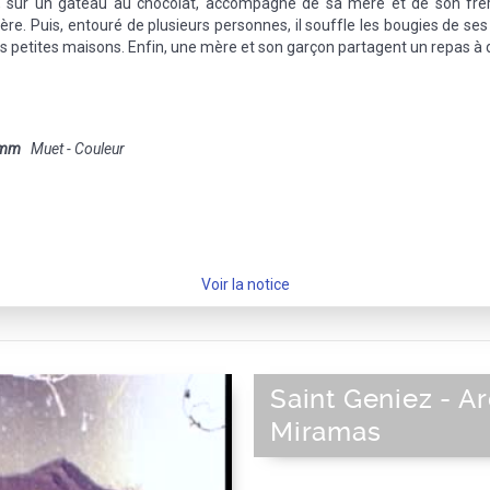
n, sur un gâteau au chocolat, accompagné de sa mère et de son frèr
re. Puis, entouré de plusieurs personnes, il souffle les bougies de ses 
les petites maisons. Enfin, une mère et son garçon partagent un repas à 
 mm
Muet - Couleur
Voir la notice
Saint Geniez - A
Miramas