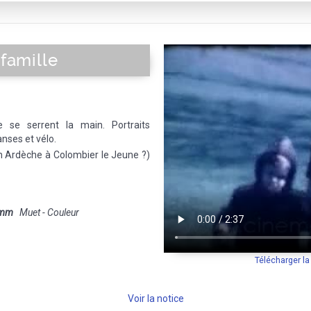
 famille
e serrent la main. Portraits
nses et vélo.
en Ardèche à Colombier le Jeune ?)
 mm
Muet - Couleur
Télécharger l
Voir la notice