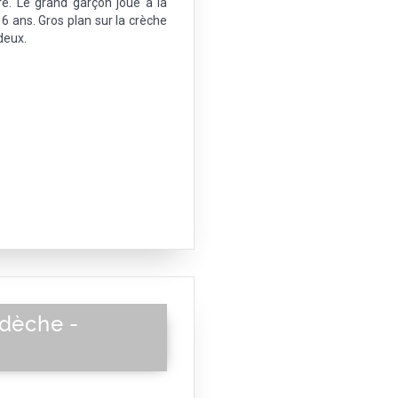
e. Le grand garçon joue à la
6 ans. Gros plan sur la crèche
deux.
rdèche -