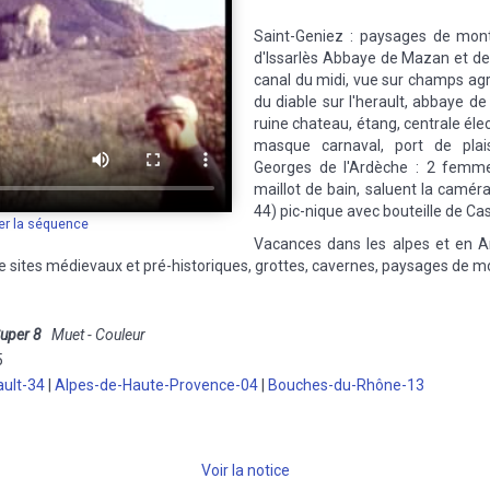
Saint-Geniez : paysages de mont
d'Issarlès Abbaye de Mazan et de
canal du midi, vue sur champs agric
du diable sur l'herault, abbaye d
ruine chateau, étang, centrale éle
masque carnaval, port de plai
Georges de l'Ardèche : 2 femm
maillot de bain, saluent la caméra
44) pic-nique avec bouteille de Ca
er la séquence
Vacances dans les alpes et en Ar
de sites médievaux et pré-historiques, grottes, cavernes, paysages de
uper 8
Muet - Couleur
5
ault-34
|
Alpes-de-Haute-Provence-04
|
Bouches-du-Rhône-13
Voir la notice