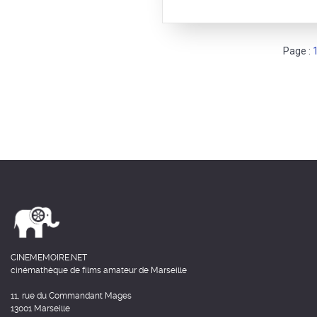
Page :
CINEMEMOIRE.NET
cinémathèque de films amateur de Marseille
11, rue du Commandant Mages
13001 Marseille