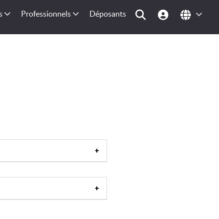
s
Professionnels
Déposants
nne
|
Europe