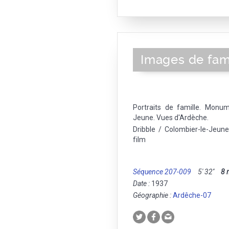
Images de fami
Portraits de famille. Monu
Jeune. Vues d'Ardèche.
Dribble / Colombier-le-Jeun
film
Séquence 207-009
5' 32''
8
Date :
1937
Géographie :
Ardêche-07