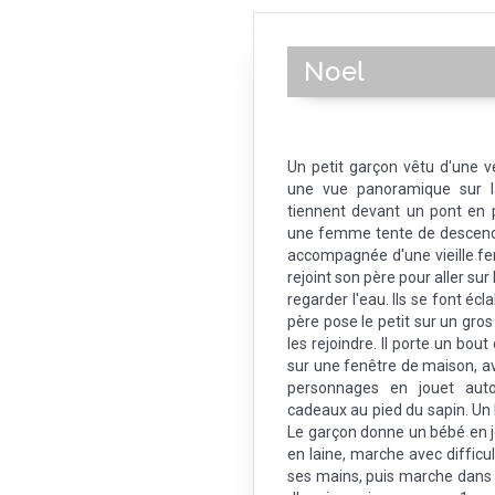
Noel
Un petit garçon vêtu d'une v
une vue panoramique sur la
tiennent devant un pont en p
une femme tente de descend
accompagnée d'une vieille fem
rejoint son père pour aller sur
regarder l'eau. Ils se font éc
père pose le petit sur un gros
les rejoindre. Il porte un bou
sur une fenêtre de maison, a
personnages en jouet auto
cadeaux au pied du sapin. Un
Le garçon donne un bébé en j
en laine, marche avec diffic
ses mains, puis marche dans l