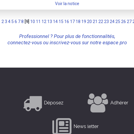
Voir la notice
1
2
3
4
5
6
7
8
[9]
10
11
12
13
14
15
16
17
18
19
20
21
22
23
24
25
26
27
Professionnel ? Pour plus de fonctionnalités,
connectez-vous ou inscrivez-vous sur notre espace pro
Déposez
Adhérer
News letter