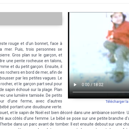
este rouge et d'un bonnet, face à
 mer. Puis, trois personnes se
ierre. Gros plan sur le garçon, et
re une pente rocheuse en talons,
me et du petit garçon. Ensuite, il
 les rochers en bord de mer, afin de
labousser par les petites vagues. Le
 rocher, et le garçon part seul pour
t de sapin échoué sur la plage. Plan
vec une lumière tamisée. De petits
ur d'une ferme, avec d'autres
Télécharger l
 bébé portant une doudoune verte.
ouet, et le sapin de Noël est bien décoré dans une ambiance sombre. U
ulté aux côtés d'une femme. Le bébé se pose sur une petite branche d'a
'herbe dans un parc avant de tomber. Il est ensuite debout sur une ch