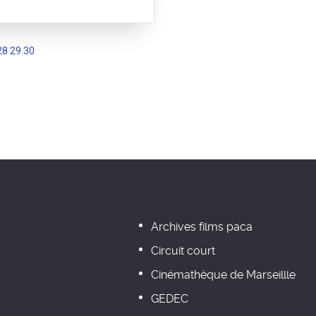
28
29
30
Archives films paca
Circuit court
Cinémathèque de Marseillle
GEDEC