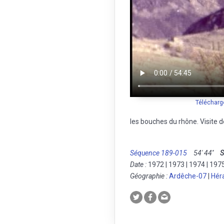
Télécharg
les bouches du rhône. Visite 
Séquence 189-015
54' 44''
S
Date :
1972 | 1973 | 1974 | 197
Géographie :
Ardêche-07
|
Hér