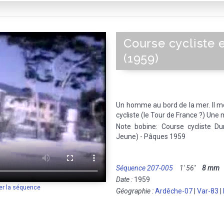
Course cycliste
(1959)
Un homme au bord de la mer. Il m
cycliste (le Tour de France ?) Une
Note bobine: Course cycliste Du
Jeune) - Pâques 1959
Séquence 207-005
1' 56''
8 mm
M
Date :
1959
er la séquence
Géographie :
Ardêche-07
|
Var-83
|