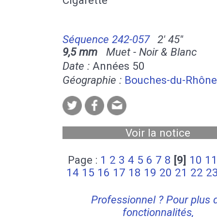
Séquence 242-057
2' 45''
9,5 mm
Muet - Noir & Blanc
Date :
Années 50
Géographie :
Bouches-du-Rhône
Voir la notice
Page :
1
2
3
4
5
6
7
8
[9]
10
1
14
15
16
17
18
19
20
21
22
2
Professionnel ? Pour plus 
fonctionnalités,