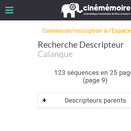
Connexion/inscription à l'Espac
Recherche Descripteur
Calanque
123 séquences en 25 pag
(page 9)
Descripteurs parents
Crique
|
Bord de mer
|
Mer et océan
|
paysage