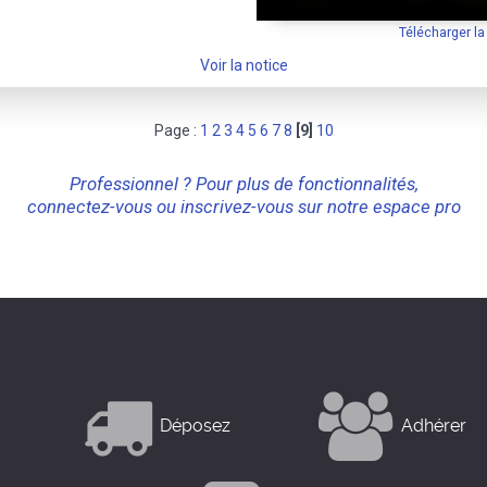
Télécharger l
Voir la notice
Page :
1
2
3
4
5
6
7
8
[9]
10
Professionnel ? Pour plus de fonctionnalités,
connectez-vous ou inscrivez-vous sur notre espace pro
Déposez
Adhérer