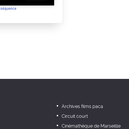
a séquence
Archives films paca
Circuit court
Cinémathèque de Marseillle