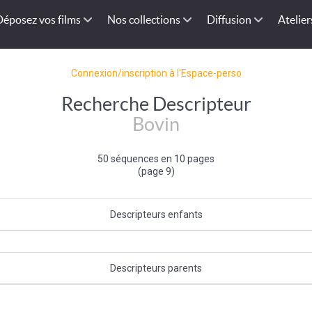
Déposez vos films
Nos collections
Diffusion
Atelier
Connexion/inscription à l'Espace-perso
Recherche Descripteur
Bovin
50 séquences en 10 pages
(page 9)
Descripteurs enfants
Vache
Descripteurs parents
Mammifère
|
Classification zoologique
|
Faune