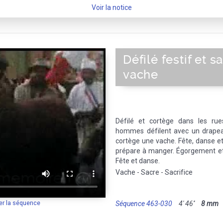
Voir la notice
Défilé festif et s
vache
Défilé et cortège dans les rue
hommes défilent avec un drapeau
cortège une vache. Fête, danse e
prépare à manger. Égorgement e
Fête et danse.
Vache - Sacre - Sacrifice
er la séquence
Séquence 463-030
4' 46''
8 mm
M