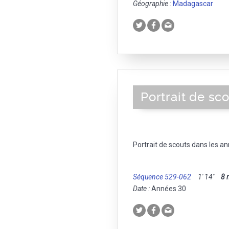
Géographie :
Madagascar
Portrait de sc
Portrait de scouts dans les a
Séquence 529-062
1' 14''
8
Date :
Années 30