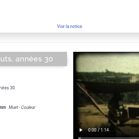
Voir la notice
outs, années 30
nnées 30.
 mm
Muet - Couleur