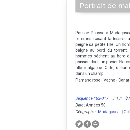
Portrait de m
Pousse Pousse à Madagascar
femmes faisant la lessive 
peigne sa petite fille. Un h
baigne au bord du torrent
hommes pêchent au bord de l
poisson dans un panier. Fleur
fille malgache. Côte, océan
dans un champ
Flamand rose - Vache - Canar
Séquence 463-017
5' 18''
8
Date :
Années 50
Géographie :
Madagascar
|
Océ