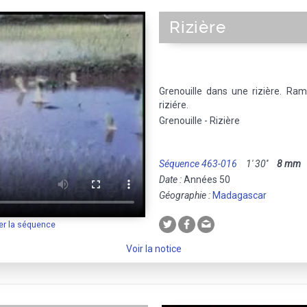
Rizière
Grenouille dans une rizière. Ra
riziére.
Grenouille - Rizière
Séquence 463-016
1' 30''
8 mm
M
Date :
Années 50
Géographie :
Madagascar
er la séquence
Voir la notice