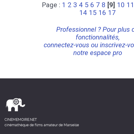
Page :
1
2
3
4
5
6
7
8
[9]
10
1
14
15
16
17
Professionnel ? Pour plus 
fonctionnalités,
connectez-vous ou inscrivez-vo
notre espace pro
CINEMEMOIRE.NET
cinémathèque de films amateur de Marseille