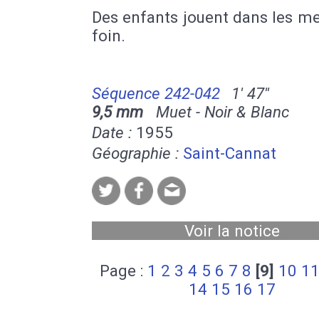
Des enfants jouent dans les m
foin.
Séquence 242-042
1' 47''
9,5 mm
Muet - Noir & Blanc
Date :
1955
Géographie :
Saint-Cannat
Voir la notice
Page :
1
2
3
4
5
6
7
8
[9]
10
1
14
15
16
17