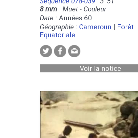
Séquence 078-039
3' 51''
8 mm
Muet - Couleur
Date :
Années 60
Géographie :
Cameroun
|
Forêt
Equatoriale
Voir la notice