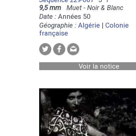
9,5 mm
Muet - Noir & Blanc
Date :
Années 50
Géographie :
Algérie
|
Colonie
française
Voir la notice