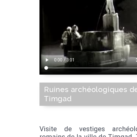
Ruines archéologiques d
Timgad
Visite de vestiges archéol
romains de la ville de Timgad