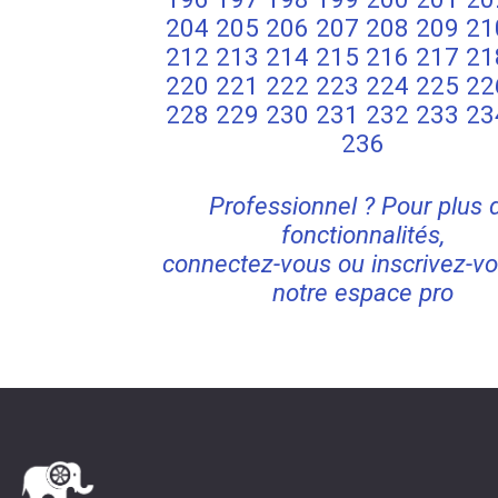
204
205
206
207
208
209
21
212
213
214
215
216
217
21
220
221
222
223
224
225
22
228
229
230
231
232
233
23
236
Professionnel ? Pour plus 
fonctionnalités,
connectez-vous ou inscrivez-vo
notre espace pro