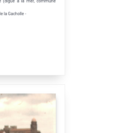
le (digue à la mer, commune
e la Gacholle -