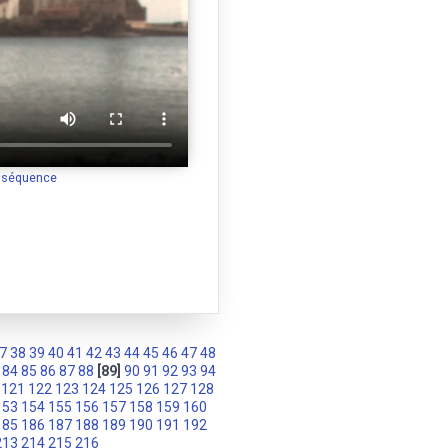
a séquence
7
38
39
40
41
42
43
44
45
46
47
48
84
85
86
87
88
[89]
90
91
92
93
94
121
122
123
124
125
126
127
128
153
154
155
156
157
158
159
160
185
186
187
188
189
190
191
192
213
214
215
216