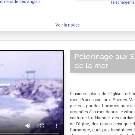
romenade des anglais
Télécharger l
Voir la notice
Pélerinage aux S
de la mer
Plusieurs plans de l'église forti
mer. Procession aux Saintes-Mar
portées par des hommes au milie
amenées à la mer depuis le villag
costume traditionnel, des gardian
de l'église, des gitans ainsi que 
Camargue, quelques habitations tr