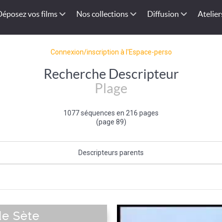
Déposez vos films
Nos collections
Diffusion
Atelier
Connexion/inscription à l'Espace-perso
Recherche Descripteur
Plage
1077 séquences en 216 pages
(page 89)
Descripteurs parents
Bord de mer
|
Mer et océan
|
Type de paysage
de Sète