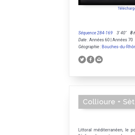
Télécharg
Séquence 284-169
3' 40''
8
Date :
Années 60 | Années 70
Géographie :
Bouches-du-Rhô
Collioure + Sè
Littoral méditerranéen, le por