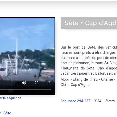
Sète + Cap d'Ag
Sur le port de Sète, des véhicul
neuves, sont prêts à être chargé
du phare à l'entrée du port de co
port de plaisance, le mont St-Clair
Thau,visite de Sète. Cap d'agde
vacanciers jouent au ballon, se bai
Mobil - Étang de Thau - Citerne 
Clair - Cap d'Agde -
er la séquence
Séquence 284-157
3' 54''
8 mm
M
e
|
Sète