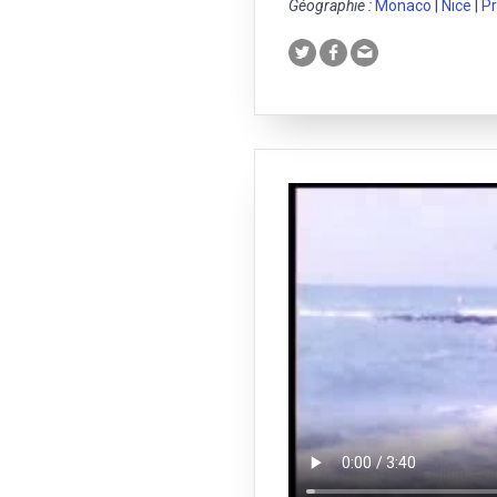
Géographie :
Monaco
|
Nice
|
P