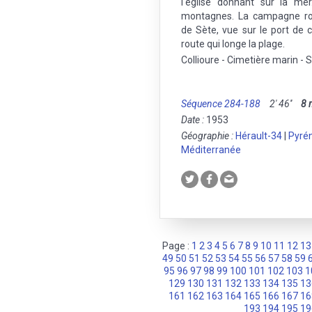
l'église donnant sur la me
montagnes. La campagne rou
de Sète, vue sur le port de 
route qui longe la plage.
Collioure - Cimetière marin - S
Séquence 284-188
2' 46''
8
Date :
1953
Géographie :
Hérault-34
|
Pyré
Méditerranée
Page :
1
2
3
4
5
6
7
8
9
10
11
12
13
49
50
51
52
53
54
55
56
57
58
59
95
96
97
98
99
100
101
102
103
1
129
130
131
132
133
134
135
13
161
162
163
164
165
166
167
16
193
194
195
19