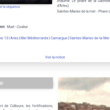
chaume. Le phare de la Gachol
d'Arles).
er la séquence
Saintes-Maries de la mer - Phare d
 mm
Muet - Couleur
ne-13
|
Arles
|
Mer Méditerranée
|
Camargue
|
Saintes-Maries-de-la-Mer
Voir la notice
te
t de Collioure, les fortifications,