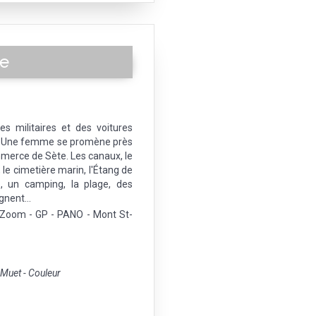
de
es militaires et des voitures
s. Une femme se promène près
mmerce de Sète. Les canaux, le
, le cimetière marin, l'Étang de
, un camping, la plage, des
gnent...
- Zoom - GP - PANO - Mont St-
uet - Couleur