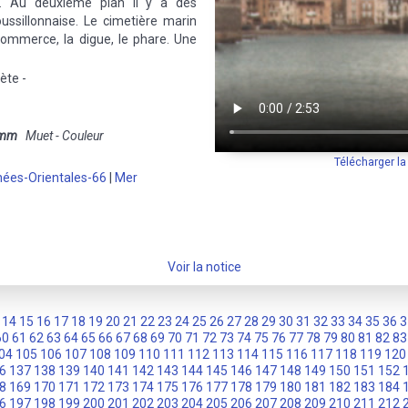
r. Au deuxième plan il y a des
ssillonnaise. Le cimetière marin
commerce, la digue, le phare. Une
ète -
 mm
Muet - Couleur
Télécharger l
nées-Orientales-66
|
Mer
Voir la notice
14
15
16
17
18
19
20
21
22
23
24
25
26
27
28
29
30
31
32
33
34
35
36
3
60
61
62
63
64
65
66
67
68
69
70
71
72
73
74
75
76
77
78
79
80
81
82
83
04
105
106
107
108
109
110
111
112
113
114
115
116
117
118
119
120
6
137
138
139
140
141
142
143
144
145
146
147
148
149
150
151
152
8
169
170
171
172
173
174
175
176
177
178
179
180
181
182
183
184
6
197
198
199
200
201
202
203
204
205
206
207
208
209
210
211
212