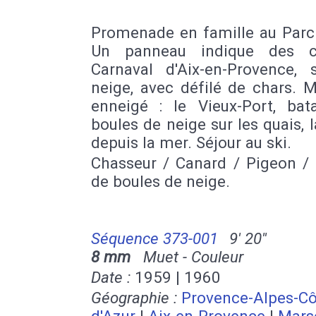
Promenade en famille au Parc 
Un panneau indique des co
Carnaval d'Aix-en-Provence, 
neige, avec défilé de chars. M
enneigé : le Vieux-Port, bata
boules de neige sur les quais, 
depuis la mer. Séjour au ski.
Chasseur / Canard / Pigeon / 
de boules de neige.
Séquence 373-001
9' 20''
8 mm
Muet - Couleur
Date :
1959 | 1960
Géographie :
Provence-Alpes-Cô
d'Azur
|
Aix-en-Provence
|
Marse