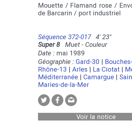
Mouette / Flamand rose / Envo
de Barcarin / port industriel
Séquence 372-017
4' 23''
Super 8
Muet - Couleur
Date :
mai 1989
Géographie :
Gard-30
|
Bouches-
Rhône-13
|
Arles
|
La Ciotat
|
M
Méditerranée
|
Camargue
|
Sain
Maries-de-la-Mer
Voir la notice