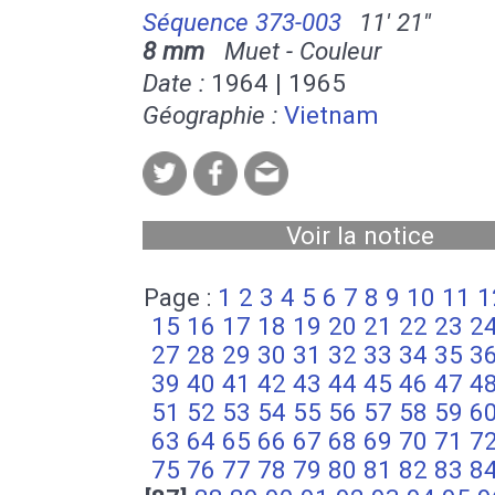
Séquence 373-003
11' 21''
8 mm
Muet - Couleur
Date :
1964 | 1965
Géographie :
Vietnam
Voir la notice
Page :
1
2
3
4
5
6
7
8
9
10
11
1
15
16
17
18
19
20
21
22
23
2
27
28
29
30
31
32
33
34
35
3
39
40
41
42
43
44
45
46
47
4
51
52
53
54
55
56
57
58
59
6
63
64
65
66
67
68
69
70
71
7
75
76
77
78
79
80
81
82
83
8