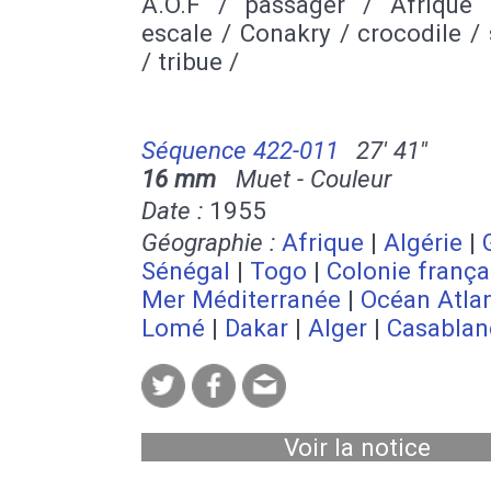
A.O.F / passager / Afrique 
escale / Conakry / crocodile /
/ tribue /
Séquence 422-011
27' 41''
16 mm
Muet - Couleur
Date :
1955
Géographie :
Afrique
|
Algérie
|
Sénégal
|
Togo
|
Colonie frança
Mer Méditerranée
|
Océan Atla
Lomé
|
Dakar
|
Alger
|
Casablan
Voir la notice