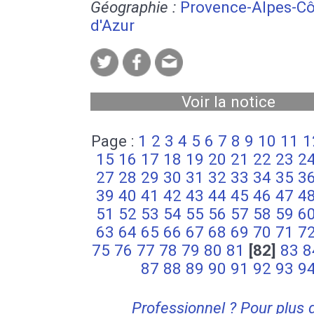
Géographie :
Provence-Alpes-Cô
d'Azur
Voir la notice
Page :
1
2
3
4
5
6
7
8
9
10
11
1
15
16
17
18
19
20
21
22
23
2
27
28
29
30
31
32
33
34
35
3
39
40
41
42
43
44
45
46
47
4
51
52
53
54
55
56
57
58
59
6
63
64
65
66
67
68
69
70
71
7
75
76
77
78
79
80
81
[82]
83
8
87
88
89
90
91
92
93
9
Professionnel ? Pour plus 