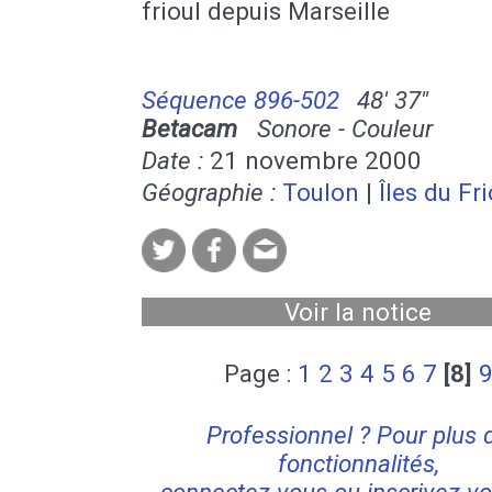
frioul depuis Marseille
Séquence 896-502
48' 37''
Betacam
Sonore - Couleur
Date :
21 novembre 2000
Géographie :
Toulon
|
Îles du Fri
Voir la notice
Page :
1
2
3
4
5
6
7
[8]
Professionnel ? Pour plus 
fonctionnalités,