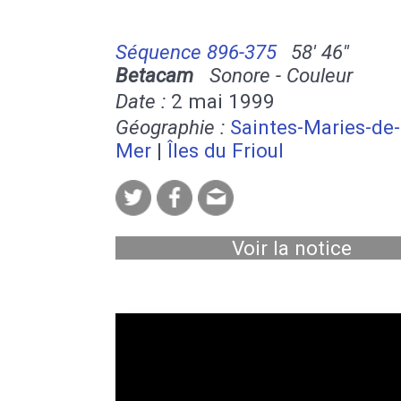
Séquence 896-375
58' 46''
Betacam
Sonore - Couleur
Date :
2 mai 1999
Géographie :
Saintes-Maries-de-
Mer
|
Îles du Frioul
Voir la notice