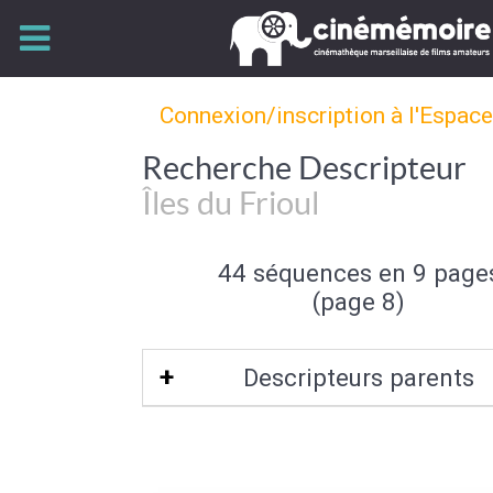
Connexion/inscription à l'Espac
Recherche Descripteur
Îles du Frioul
44 séquences en 9 page
(page 8)
Descripteurs parents
Marseille
|
Bouches-du-Rhône-13
|
Pr
Alpes-Côte d'Azur
|
Bassin méditer