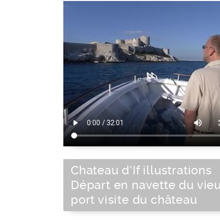
français
|
Sud-Est de la France
|
B
méditerranéen
|
France
|
Sud de la F
Europe de l'Ouest
|
Union Européenne
Chateau d'If illustrations
Départ en navette du vie
port visite du château