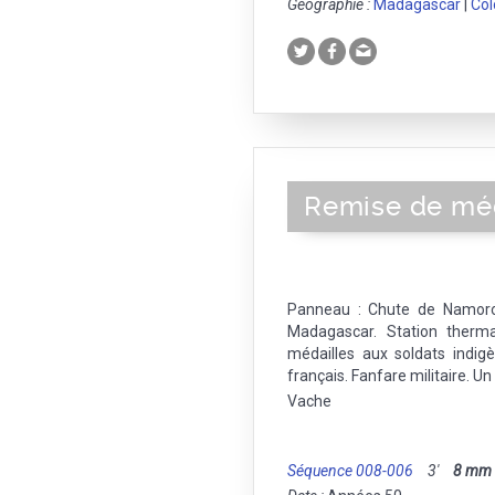
Géographie :
Madagascar
|
Col
Remise de méd
Panneau : Chute de Namoron
Madagascar. Station ther
médailles aux soldats indig
français. Fanfare militaire. U
Vache
Séquence 008-006
3'
8 mm