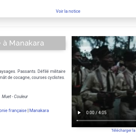
Voir la notice
re à Manakara
aysages. Passants. Défilé militaire
 mât de cocagne, courses cyclistes.
Muet - Couleur
onie française
|
Manakara
Télécharger l