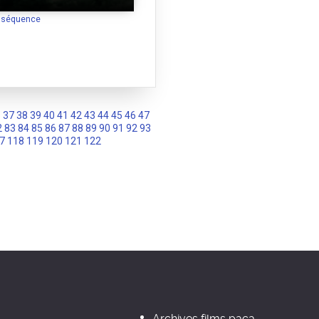
a séquence
6
37
38
39
40
41
42
43
44
45
46
47
2
83
84
85
86
87
88
89
90
91
92
93
7
118
119
120
121
122
Archives films paca