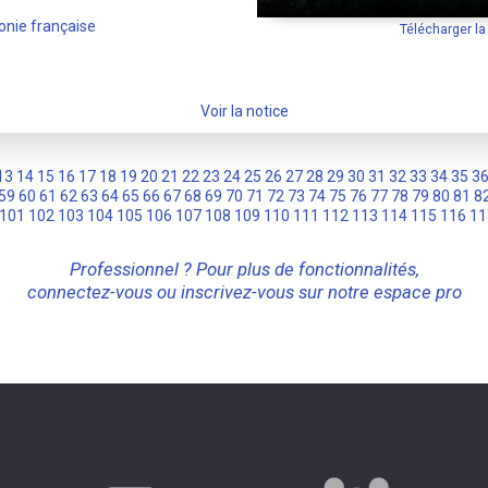
onie française
Télécharger l
Voir la notice
13
14
15
16
17
18
19
20
21
22
23
24
25
26
27
28
29
30
31
32
33
34
35
3
59
60
61
62
63
64
65
66
67
68
69
70
71
72
73
74
75
76
77
78
79
80
81
8
101
102
103
104
105
106
107
108
109
110
111
112
113
114
115
116
11
Professionnel ? Pour plus de fonctionnalités,
connectez-vous ou inscrivez-vous sur notre espace pro