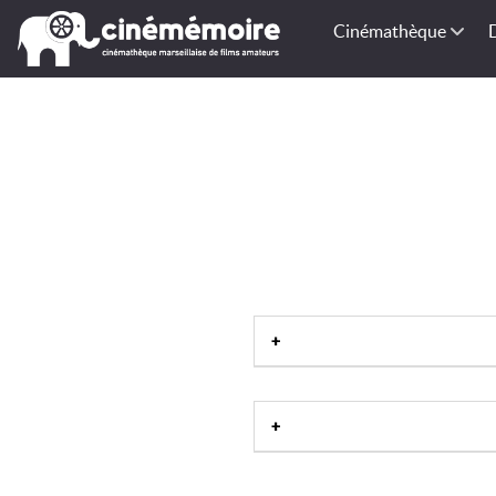
Cinémathèque
Haut de forme
|
Chapeau melo