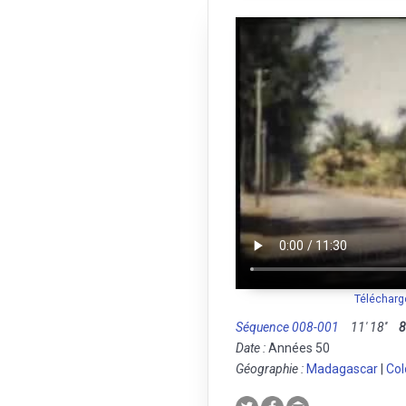
Télécharg
Séquence 008-001
11' 18''
Date :
Années 50
Géographie :
Madagascar
|
Col