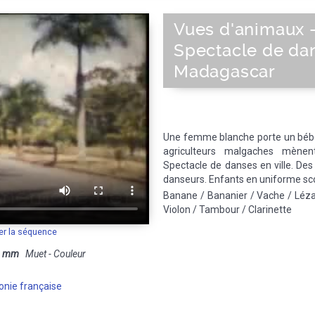
Vues d'animaux 
Spectacle de da
Madagascar
Une femme blanche porte un bébé
agriculteurs malgaches mène
Spectacle de danses en ville. De
danseurs. Enfants en uniforme sco
Banane / Bananier / Vache / Léza
Violon / Tambour / Clarinette
er la séquence
8 mm
Muet - Couleur
onie française