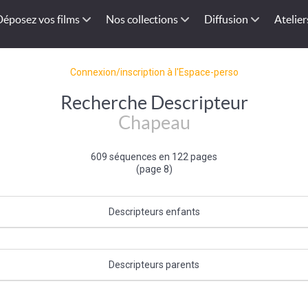
Déposez vos films
Nos collections
Diffusion
Atelier
Connexion/inscription à l'Espace-perso
Recherche Descripteur
Chapeau
609 séquences en 122 pages
(page 8)
Descripteurs enfants
n
|
Casquette
|
Canotier
|
Chapeau de paille
|
Sombrero
|
Toque
|
Bob
|
Ca
Chech
Descripteurs parents
Parure