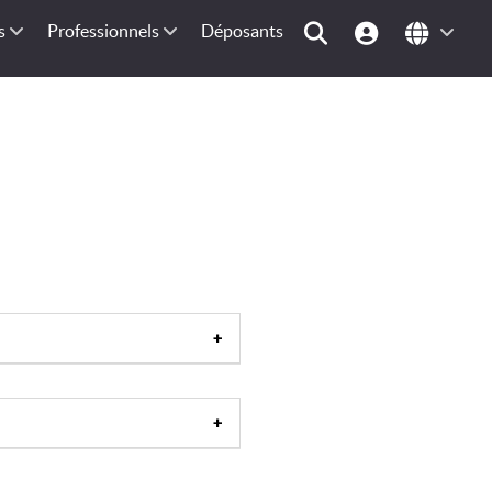
s
Professionnels
Déposants
goule
|
Béret
|
Bonnet
|
Chachia
|