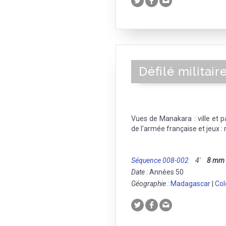
Défilé militai
Vues de Manakara : ville et p
de l'armée française et jeux :
Séquence 008-002
4'
8 mm
Date :
Années 50
Géographie :
Madagascar
|
Col