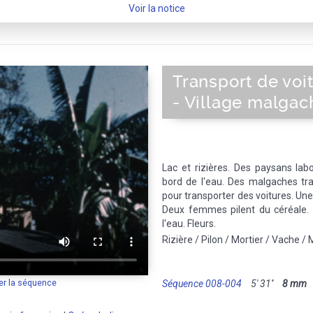
Voir la notice
Transport de voi
- Village malgac
Lac et rizières. Des paysans lab
bord de l'eau. Des malgaches tr
pour transporter des voitures. Une
Deux femmes pilent du céréale. 
l'eau. Fleurs.
Rizière / Pilon / Mortier / Vache 
er la séquence
Séquence 008-004
5' 31''
8 mm
M