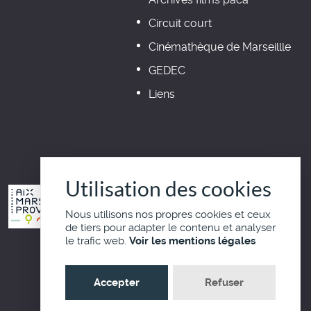
Circuit court
Cinémathèque de Marseillle
GEDEC
Liens
Utilisation des cookies
Nous utilisons nos propres cookies et ceux
de tiers pour adapter le contenu et analyser
le trafic web.
Voir les mentions légales
Haut de page
Accepter
Refuser