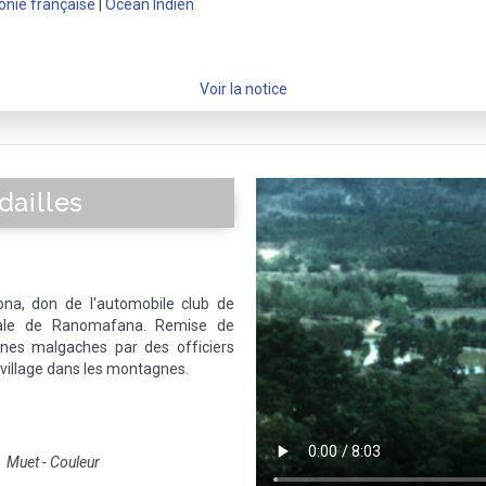
onie française
|
Océan Indien
Voir la notice
ailles
a, don de l'automobile club de
male de Ranomafana. Remise de
ènes malgaches par des officiers
n village dans les montagnes.
Muet - Couleur