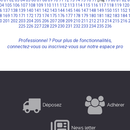
60
61
62
63
64
65
66
67
68
69
70
71
72
73
74
75
76
77
[78]
79
80
81
82
8
04
105
106
107
108
109
110
111
112
113
114
115
116
117
118
119
120
6
137
138
139
140
141
142
143
144
145
146
147
148
149
150
151
152
8
169
170
171
172
173
174
175
176
177
178
179
180
181
182
183
184
0
201
202
203
204
205
206
207
208
209
210
211
212
213
214
215
216
225
226
227
228
229
230
231
232
233
234
235
236
Professionnel ? Pour plus de fonctionnalités,
connectez-vous ou inscrivez-vous sur notre espace pro
Déposez
Adhérer
News letter