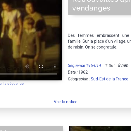
vendanges
Des femmes embrassent une p
famille. Sur la place d'un villag
de raisin. On se congratule.
Séquence 195-014
1' 36''
8 mm
M
Date :
1962
Géographie :
Sud-Est de la France
er la séquence
Voir la notice