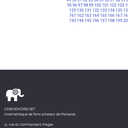
49
50
51
52
53
54
55
56
57
58
59
95
96
97
98
99
100
101
102
103
1
129
130
131
132
133
134
135
13
161
162
163
164
165
166
167
16
193
194
195
196
197
198
199
20
CINEMEMOIRE.NET
cinémathèque de films amateur de Marseille
11, rue du Commandant Mages