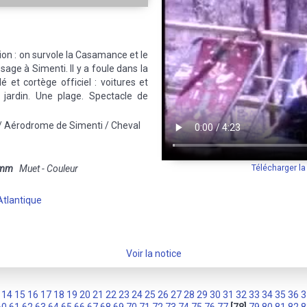
on : on survole la Casamance et le
sage à Simenti. Il y a foule dans la
 et cortège officiel : voitures et
 jardin. Une plage. Spectacle de
 / Aérodrome de Simenti / Cheval
Télécharger l
 mm
Muet - Couleur
tlantique
Voir la notice
14
15
16
17
18
19
20
21
22
23
24
25
26
27
28
29
30
31
32
33
34
35
36
3