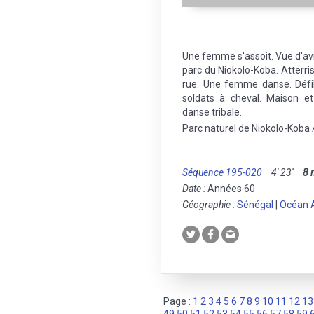
Une femme s'assoit. Vue d'avi
parc du Niokolo-Koba. Atterris
rue. Une femme danse. Défilé
soldats à cheval. Maison et
danse tribale.
Parc naturel de Niokolo-Koba
Séquence 195-020
4' 23''
8
Date :
Années 60
Géographie :
Sénégal
|
Océan A
Page :
1
2
3
4
5
6
7
8
9
10
11
12
13