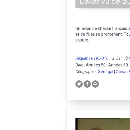
Dakar vu de 2
Un avion de chasse français
et de filles se promènent. To
voiture.
Séquence 195-016
2' 51''
8
Date :
Années 50 | Années 60
Géographie :
Sénégal
|
Océan A