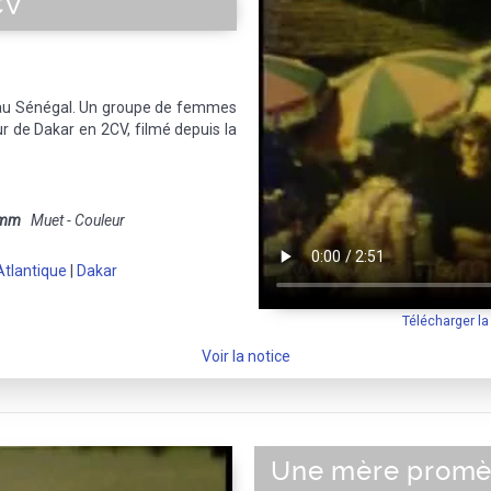
CV
 au Sénégal. Un groupe de femmes
ur de Dakar en 2CV, filmé depuis la
 mm
Muet - Couleur
tlantique
|
Dakar
Télécharger l
Voir la notice
Une mère promè