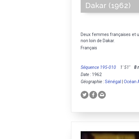
Dakar (1962)
Deux femmes françaises et u
non loin de Dakar.
Français
Séquence 195-010
1' 51''
8
Date :
1962
Géographie :
Sénégal
|
Océan A