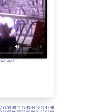
a séquence
7
38
39
40
41
42
43
44
45
46
47
48