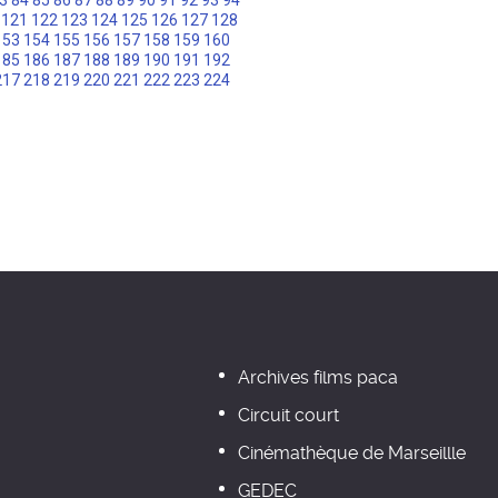
3
84
85
86
87
88
89
90
91
92
93
94
121
122
123
124
125
126
127
128
153
154
155
156
157
158
159
160
185
186
187
188
189
190
191
192
217
218
219
220
221
222
223
224
Archives films paca
Circuit court
Cinémathèque de Marseillle
GEDEC