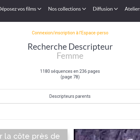
Déposez vos films
Nos collections
Diffusion
Atelier
Connexion/inscription à l'Espace-perso
Recherche Descripteur
Femme
1180 séquences en 236 pages
(page 78)
Descripteurs parents
Sexe (de l'individu)
|
Individu et groupe social
 la côte près de