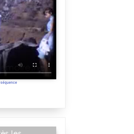
a séquence
rès les