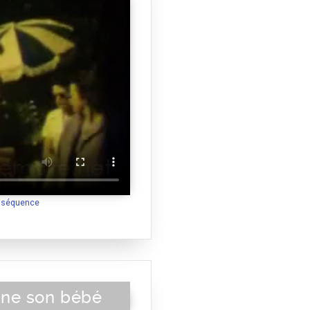
a séquence
ne son bébé