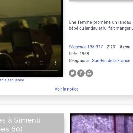
Une femme promène un landau en
bébé du landau et lui fait manger u
Séquence 195-017
2' 10''
8 mm
M
Date :
1968
Géographie :
Sud-Est de la France
er la séquence
Voir la notice
es à Simenti
ées 60)