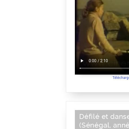
Télécharg
Défilé et dans
(Sénégal, ann