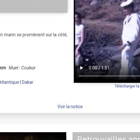
n marin se promènent sur la côté,
 mm
Muet - Couleur
tlantique
|
Dakar
Télécharger l
Voir la notice
Retrouvailles ap