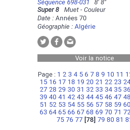
Séquence 698-031
8' 8''
Super 8
Muet - Couleur
Date :
Années 70
Géographie :
Algérie
Voir la notice
Page :
1
2
3
4
5
6
7
8
9
10
11
1
15
16
17
18
19
20
21
22
23
2
27
28
29
30
31
32
33
34
35
3
39
40
41
42
43
44
45
46
47
4
51
52
53
54
55
56
57
58
59
6
63
64
65
66
67
68
69
70
71
7
75
76
77
[78]
79
80
81
8