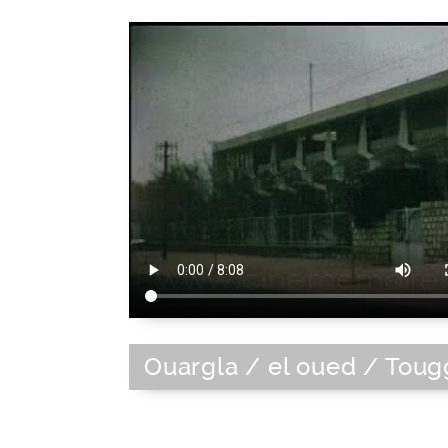
Ouargla / el oued / Toug