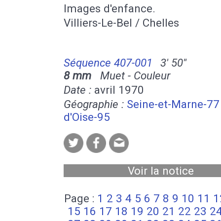
Images d'enfance.
Villiers-Le-Bel / Chelles
Séquence 407-001
3' 50''
8 mm
Muet - Couleur
Date :
avril 1970
Géographie :
Seine-et-Marne-77
d'Oise-95
Voir la notice
Page :
1
2
3
4
5
6
7
8
9
10
11
1
15
16
17
18
19
20
21
22
23
2