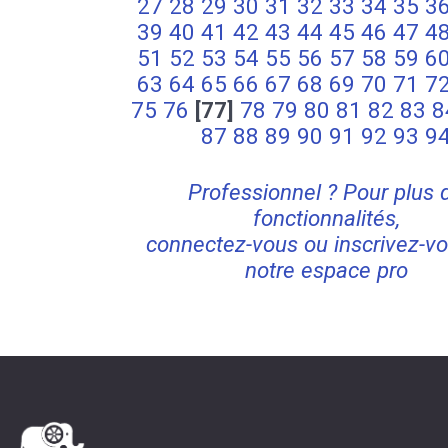
27
28
29
30
31
32
33
34
35
3
39
40
41
42
43
44
45
46
47
4
51
52
53
54
55
56
57
58
59
6
63
64
65
66
67
68
69
70
71
7
75
76
[77]
78
79
80
81
82
83
8
87
88
89
90
91
92
93
9
Professionnel ? Pour plus 
fonctionnalités,
connectez-vous ou inscrivez-vo
notre espace pro