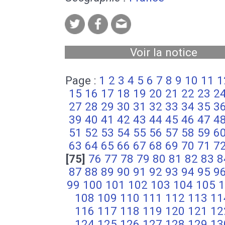
Voir la notice
Page :
1
2
3
4
5
6
7
8
9
10
11
1
15
16
17
18
19
20
21
22
23
2
27
28
29
30
31
32
33
34
35
3
39
40
41
42
43
44
45
46
47
4
51
52
53
54
55
56
57
58
59
6
63
64
65
66
67
68
69
70
71
7
[75]
76
77
78
79
80
81
82
83
8
87
88
89
90
91
92
93
94
95
9
99
100
101
102
103
104
105
1
108
109
110
111
112
113
11
116
117
118
119
120
121
12
124
125
126
127
128
129
13