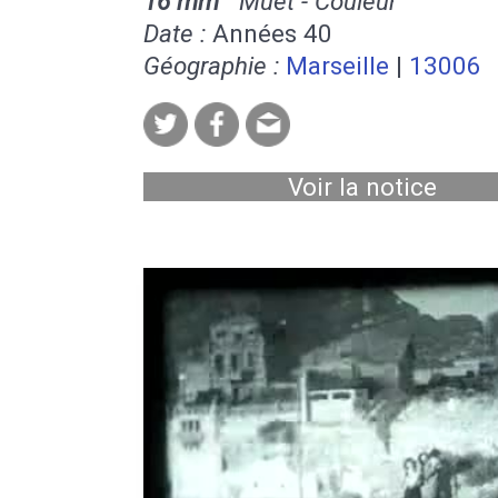
16 mm
Muet - Couleur
Date :
Années 40
Géographie :
Marseille
|
13006
Voir la notice