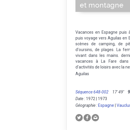
et montagne
Vacances en Espagne puis à
puis voyage vers Aguilas en 
scènes de camping, de pê
d'oursins, de plages. La f
vivant dans les mains. dern
vacances à La Fare dans 
d'activités de loisirs avec la ne
Aguilas
Séquence 648-002
17' 49''
9
Date :
1972 | 1973
Géographie :
Espagne
|
Vauclu