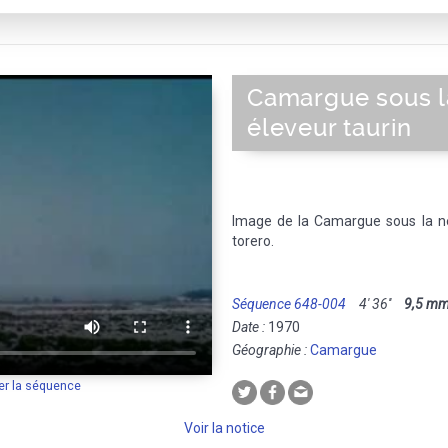
Camargue sous l
éleveur taurin
Image de la Camargue sous la ne
torero.
Séquence 648-004
4' 36''
9,5 m
Date :
1970
Géographie :
Camargue
er la séquence
Voir la notice