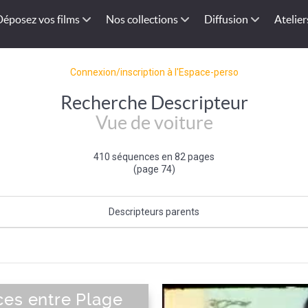
Déposez vos films
Nos collections
Diffusion
Atelier
Connexion/inscription à l'Espace-perso
Recherche Descripteur
Vue de voiture
410 séquences en 82 pages
(page 74)
Descripteurs parents
Prise de Vue
ces entre Plage