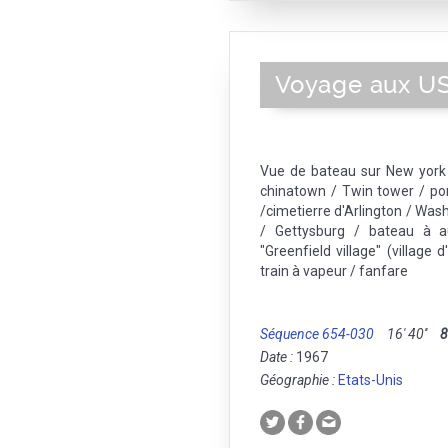
Voyage aux USA
Vue de bateau sur New york /
chinatown / Twin tower / pon
/cimetierre d'Arlington / Was
/ Gettysburg / bateau à au
"Greenfield village" (village 
train à vapeur / fanfare
Séquence 654-030
16' 40''
Date :
1967
Géographie :
Etats-Unis