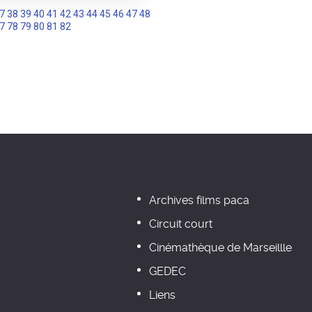
7
38
39
40
41
42
43
44
45
46
47
48
7
78
79
80
81
82
Archives films paca
Circuit court
Cinémathèque de Marseillle
GEDEC
Liens