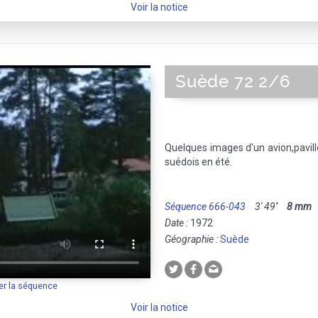
Voir la notice
Suède 72 2/6
Quelques images d'un avion,pavill
suédois en été.
Séquence 666-043
3' 49''
8 mm
M
Date :
1972
Géographie :
Suède
er la séquence
Voir la notice