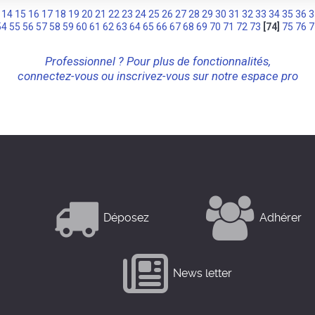
14
15
16
17
18
19
20
21
22
23
24
25
26
27
28
29
30
31
32
33
34
35
36
3
54
55
56
57
58
59
60
61
62
63
64
65
66
67
68
69
70
71
72
73
[74]
75
76
7
Professionnel ? Pour plus de fonctionnalités,
connectez-vous ou inscrivez-vous sur notre espace pro
Déposez
Adhérer
News letter