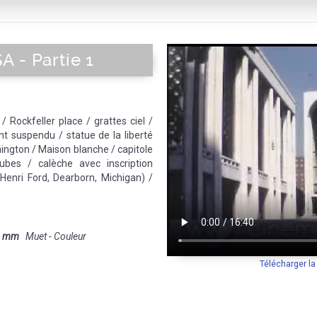
 - Partie 1
 Rockfeller place / grattes ciel /
t suspendu / statue de la liberté
hington / Maison blanche / capitole
bes / calèche avec inscription
d'Henri Ford, Dearborn, Michigan) /
8 mm
Muet - Couleur
Télécharger l