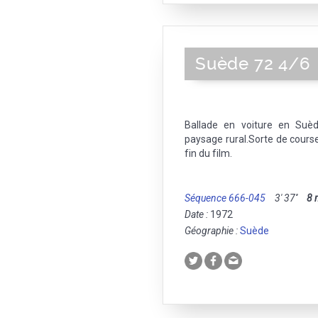
Suède 72 4/6
Ballade en voiture en Suèd
paysage rural.Sorte de course
fin du film.
Séquence 666-045
3' 37''
8
Date :
1972
Géographie :
Suède