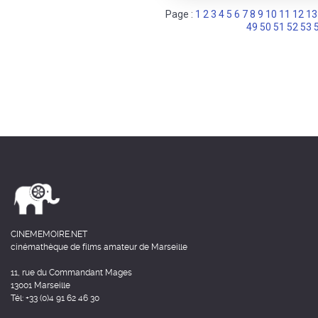
Page :
1
2
3
4
5
6
7
8
9
10
11
12
13
49
50
51
52
53
CINEMEMOIRE.NET
cinémathèque de films amateur de Marseille
11, rue du Commandant Mages
13001 Marseille
Tél: +33 (0)4 91 62 46 30