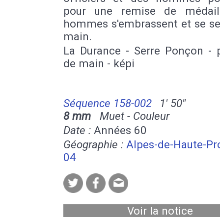
pour une remise de médail
hommes s'embrassent et se ser
main.
La Durance - Serre Ponçon - 
de main - képi
Séquence 158-002
1' 50''
8 mm
Muet - Couleur
Date :
Années 60
Géographie :
Alpes-de-Haute-Pr
04
Voir la notice