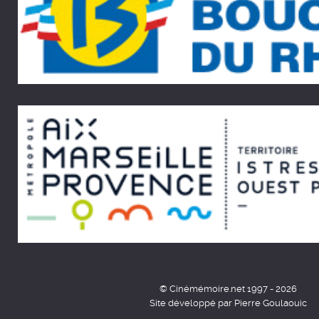
© Cinémémoire.net 1997 - 2026
Site développé par Pierre Goulaouic