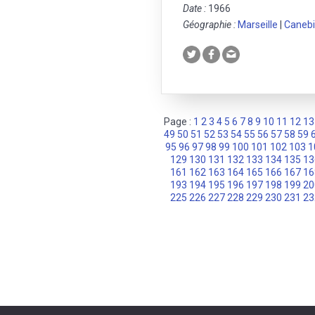
Date :
1966
Géographie :
Marseille
|
Canebi
Page :
1
2
3
4
5
6
7
8
9
10
11
12
13
49
50
51
52
53
54
55
56
57
58
59
95
96
97
98
99
100
101
102
103
1
129
130
131
132
133
134
135
13
161
162
163
164
165
166
167
16
193
194
195
196
197
198
199
20
225
226
227
228
229
230
231
23