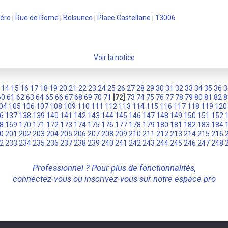
ère
|
Rue de Rome
|
Belsunce
|
Place Castellane
|
13006
Voir la notice
14
15
16
17
18
19
20
21
22
23
24
25
26
27
28
29
30
31
32
33
34
35
36
3
60
61
62
63
64
65
66
67
68
69
70
71
[72]
73
74
75
76
77
78
79
80
81
82
8
04
105
106
107
108
109
110
111
112
113
114
115
116
117
118
119
120
6
137
138
139
140
141
142
143
144
145
146
147
148
149
150
151
152
8
169
170
171
172
173
174
175
176
177
178
179
180
181
182
183
184
0
201
202
203
204
205
206
207
208
209
210
211
212
213
214
215
216
2
233
234
235
236
237
238
239
240
241
242
243
244
245
246
247
248
Professionnel ? Pour plus de fonctionnalités,
connectez-vous ou inscrivez-vous sur notre espace pro