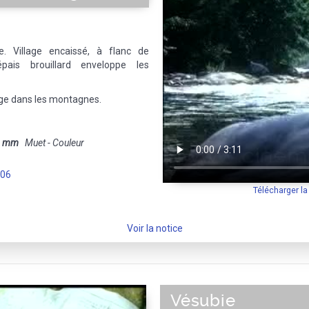
de. Village encaissé, à flanc de
ais brouillard enveloppe les
lage dans les montagnes.
6 mm
Muet - Couleur
-06
Télécharger l
Voir la notice
Vésubie