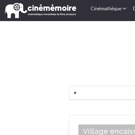
Cinémathèque
Village encais