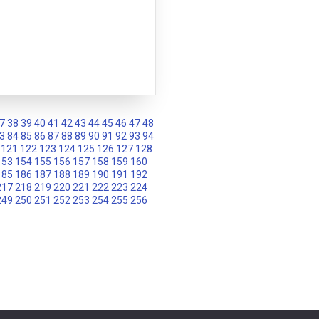
7
38
39
40
41
42
43
44
45
46
47
48
3
84
85
86
87
88
89
90
91
92
93
94
121
122
123
124
125
126
127
128
153
154
155
156
157
158
159
160
185
186
187
188
189
190
191
192
217
218
219
220
221
222
223
224
249
250
251
252
253
254
255
256