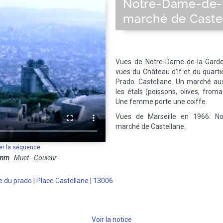
Notre-Dame-de-l
marché de Caste
Vues de Notre-Dame-de-la-Garde.
vues du Château d'If et du quart
Prado. Castellane. Un marché aux
les étals (poissons, olives, from
Une femme porte une coiffe.
Vues de Marseille en 1966: No
marché de Castellane.
er la séquence
 mm
Muet - Couleur
 du prado
|
Place Castellane
|
13006
Voir la notice