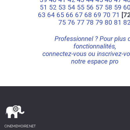
51
52
53
54
55
56
57
58
59
6
63
64
65
66
67
68
69
70
71
[7
75
76
77
78
79
80
81
8
Professionnel ? Pour plus 
fonctionnalités,
connectez-vous ou inscrivez-vo
notre espace pro
CINEMEMOIRE.NET