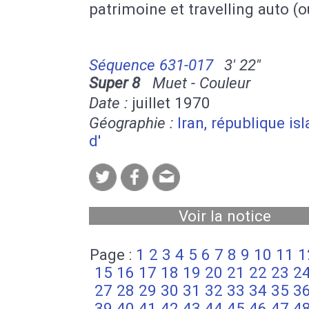
patrimoine et travelling auto (o
Séquence 631-017
3' 22''
Super 8
Muet - Couleur
Date :
juillet 1970
Géographie :
Iran, république is
d'
Voir la notice
Page :
1
2
3
4
5
6
7
8
9
10
11
1
15
16
17
18
19
20
21
22
23
2
27
28
29
30
31
32
33
34
35
3
39
40
41
42
43
44
45
46
47
4