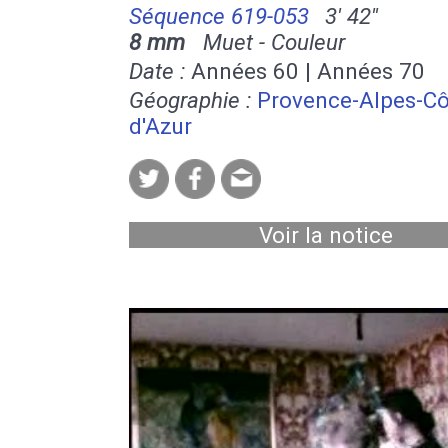
Séquence 619-053
3' 42''
8 mm
Muet - Couleur
Date :
Années 60 | Années 70
Géographie :
Provence-Alpes-Cô
d'Azur
Voir la notice