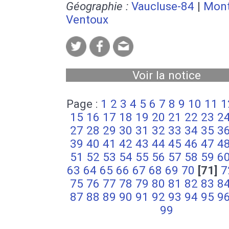
Géographie :
Vaucluse-84
|
Mon
Ventoux
Voir la notice
Page :
1
2
3
4
5
6
7
8
9
10
11
1
15
16
17
18
19
20
21
22
23
2
27
28
29
30
31
32
33
34
35
3
39
40
41
42
43
44
45
46
47
4
51
52
53
54
55
56
57
58
59
6
63
64
65
66
67
68
69
70
[71]
7
75
76
77
78
79
80
81
82
83
8
87
88
89
90
91
92
93
94
95
9
99