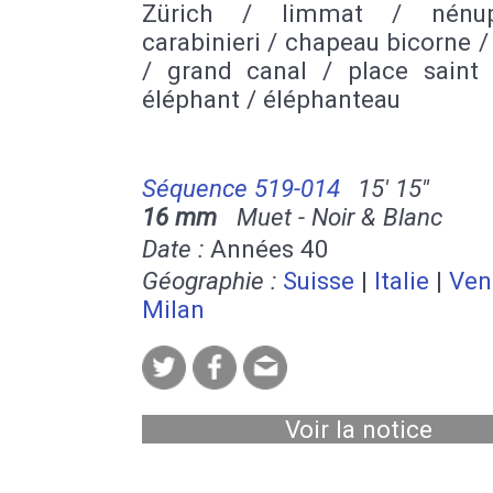
Zürich / limmat / nénu
carabinieri / chapeau bicorne
/ grand canal / place saint
éléphant / éléphanteau
Séquence 519-014
15' 15''
16 mm
Muet - Noir & Blanc
Date :
Années 40
Géographie :
Suisse
|
Italie
|
Ven
Milan
Voir la notice