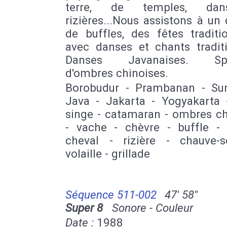
terre, de temples, da
rizières...Nous assistons à u
de buffles, des fêtes traditi
avec danses et chants traditi
Danses Javanaises. Spe
d'ombres chinoises.
Borobudur - Prambanan - Su
Java - Jakarta - Yogyakarta -
singe - catamaran - ombres ch
- vache - chèvre - buffle - 
cheval - rizière - chauve-s
volaille - grillade
Séquence 511-002
47' 58''
Super 8
Sonore - Couleur
Date :
1988