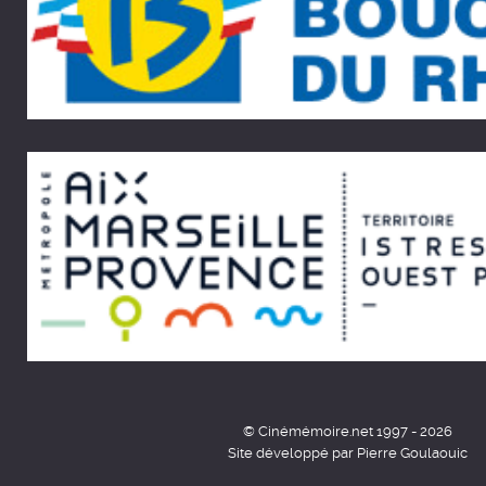
© Cinémémoire.net 1997 - 2026
Site développé par Pierre Goulaouic