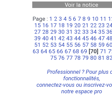
Voir la notice
Page :
1
2
3
4
5
6
7
8
9
10
11
1
15
16
17
18
19
20
21
22
23
2
27
28
29
30
31
32
33
34
35
3
39
40
41
42
43
44
45
46
47
4
51
52
53
54
55
56
57
58
59
6
63
64
65
66
67
68
69
[70]
71
7
75
76
77
78
79
80
81
8
Professionnel ? Pour plus 
fonctionnalités,
connectez-vous ou inscrivez-vo
notre espace pro