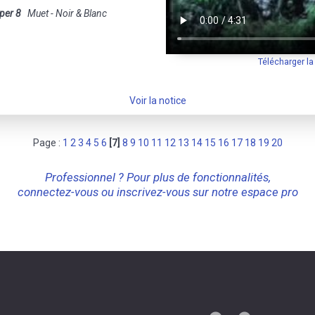
per 8
Muet - Noir & Blanc
Télécharger l
Voir la notice
Page :
1
2
3
4
5
6
[7]
8
9
10
11
12
13
14
15
16
17
18
19
20
Professionnel ? Pour plus de fonctionnalités,
connectez-vous ou inscrivez-vous sur notre espace pro