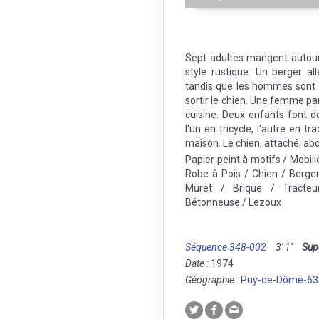
Sept adultes mangent autou
style rustique. Un berger a
tandis que les hommes sont a
sortir le chien. Une femme pa
cuisine. Deux enfants font d
l'un en tricycle, l'autre en t
maison. Le chien, attaché, abo
Papier peint à motifs / Mobili
Robe à Pois / Chien / Berge
Muret / Brique / Tracte
Bétonneuse / Lezoux
Séquence 348-002
3' 1''
Sup
Date :
1974
Géographie :
Puy-de-Dôme-63