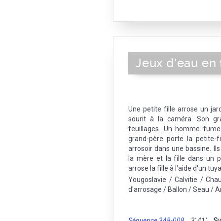
Jeux d'eau en 
Une petite fille arrose un jar
sourit à la caméra. Son gr
feuillages. Un homme fume 
grand-père porte la petite-fi
arrosoir dans une bassine. Il
la mère et la fille dans un 
arrose la fille à l'aide d'un tuy
Yougoslavie / Calvitie / Cha
d'arrosage / Ballon / Seau / Ar
Séquence 348-008
3' 41''
Su