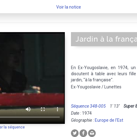
Voir la notice
Jardin à la franç
En Ex-Yougoslavie, en 1974, u
discutent à table avec leurs fille 
jardin, "à la française".
Ex-Yougoslavie / Lunettes
Séquence 348-005
1' 13''
Super 
Date :
1974
Géographie :
Europe de l'Est
er la séquence