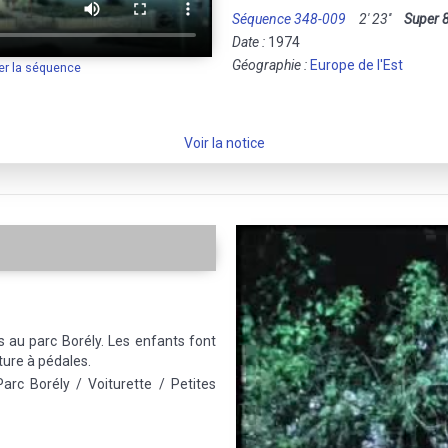
Séquence 348-009
2' 23''
Super 
Date :
1974
Géographie :
Europe de l'Est
er la séquence
Voir la notice
 au parc Borély. Les enfants font
iture à pédales.
Parc Borély / Voiturette / Petites