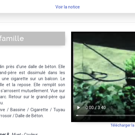
Voir la notice
famille
din près d'une dalle de béton. Elle
and-père est dissimulé dans les
une cigarette sur un balcon. Le
lle et la repose. Elle remplit son
s s'arrosent mutuellement. Vue sur
parc. Retour sur le grand-père qui
au.
uve / Bassine / Cigarette / Tuyau
rosoir / Dalle de Béton.
Télécharger l
per 8
Muet - Couleur