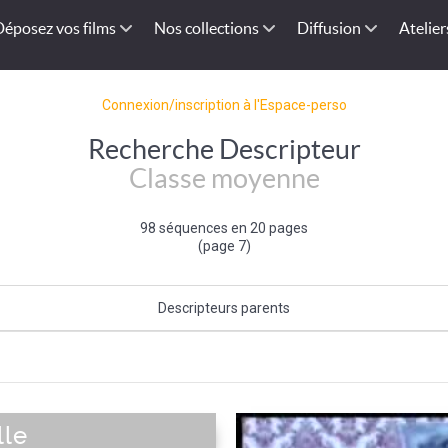
Déposez vos films
Nos collections
Diffusion
Atelier
Connexion/inscription à l'Espace-perso
Recherche Descripteur
Classe moyenne
98 séquences en 20 pages
(page 7)
Descripteurs parents
Catégorie sociale (de l'individu)
|
Individu et groupe social
lle