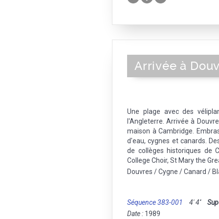
Arrivée à Dou
Une plage avec des vélipla
l'Angleterre. Arrivée à Douvr
maison à Cambridge. Embras
d'eau, cygnes et canards. De
de collèges historiques de C
College Choir, St Mary the Gre
Douvres / Cygne / Canard / B
Séquence 383-001
4' 4''
Sup
Date :
1989