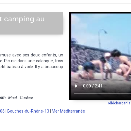
t camping au
amuse avec ses deux enfants, un
le. Pic-nic dans une calanque, trois
it bateau à voile. Il y a beaucoup
 mm
Muet - Couleur
Télécharger l
-06
|
Bouches-du-Rhône-13
|
Mer Méditerranée