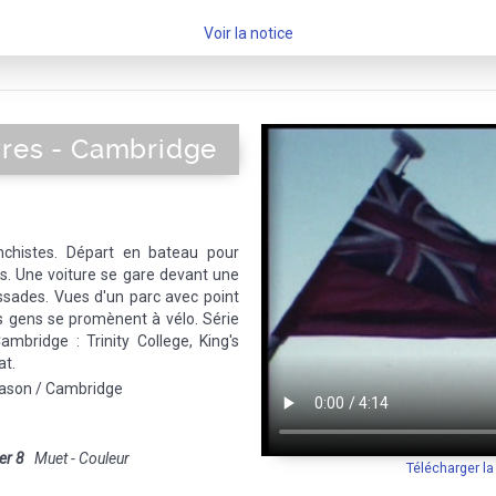
Voir la notice
vres - Cambridge
nchistes. Départ en bateau pour
es. Une voiture se gare devant une
sades. Vues d'un parc avec point
s gens se promènent à vélo. Série
ambridge : Trinity College, King's
at.
lason / Cambridge
er 8
Muet - Couleur
Télécharger l