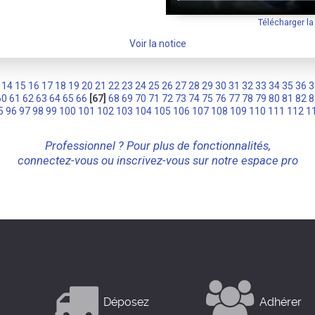
Télécharger l
Voir la notice
14
15
16
17
18
19
20
21
22
23
24
25
26
27
28
29
30
31
32
33
34
35
36
3
60
61
62
63
64
65
66
[67]
68
69
70
71
72
73
74
75
76
77
78
79
80
81
82
8
5
96
97
98
99
100
101
102
103
104
105
106
107
108
109
110
111
112
1
Professionnel ? Pour plus de fonctionnalités,
connectez-vous ou inscrivez-vous sur notre espace pro
Déposez
Adhérer