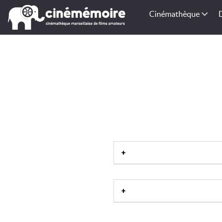
Cinémathèque
Mer polaire
|
Récif de corail
|
At