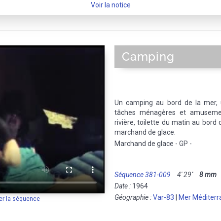
Voir la notice
Camping
Un camping au bord de la mer, un
tâches ménagères et amuseme
rivière, toilette du matin au bord d
marchand de glace.
Marchand de glace - GP -
Séquence 381-009
4' 29''
8 mm
M
Date :
1964
Géographie :
Var-83
|
Mer Méditerr
er la séquence