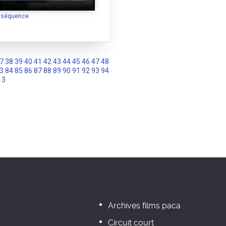
a séquence
7
38
39
40
41
42
43
44
45
46
47
48
3
84
85
86
87
88
89
90
91
92
93
94
13
Archives films paca
Circuit court