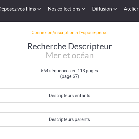
Déposez vos films
Nos collections
Diffusion
Atelier
Connexion/inscription à l'Espace-perso
Recherche Descripteur
Mer et océan
564 séquences en 113 pages
(page 67)
Descripteurs enfants
oll
|
Bord de mer
|
Paysage sous marin
|
Rade
|
Banquise
|
Cap
|
Baie
|
Cr
Plage
|
Calanque
Descripteurs parents
Type de paysage