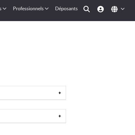
s
Professionnels
Déposants
ique
|
Estuaire
|
Lagon
|
Littoral
|