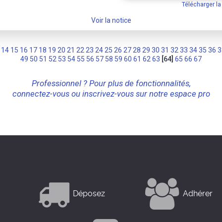
Télécharger l
Voir la notice
14
15
16
17
18
19
20
21
22
23
24
25
26
27
28
29
30
31
32
33
34
35
36
3
49
50
51
52
53
54
55
56
57
58
59
60
61
62
63
[64]
65
66
67
Professionnel ? Pour plus de fonctionnalités,
connectez-vous ou inscrivez-vous sur notre espace pro
Déposez
Adhérer