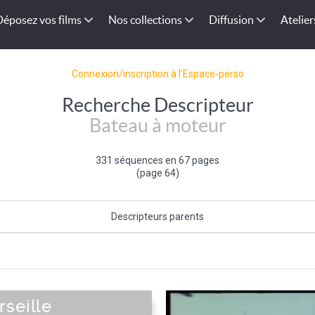
Déposez vos films
Nos collections
Diffusion
Atelier
Connexion/inscription à l'Espace-perso
Recherche Descripteur
Bateau à moteur
331 séquences en 67 pages
(page 64)
Descripteurs parents
Caractéristique du bateau
|
Bateau
seille