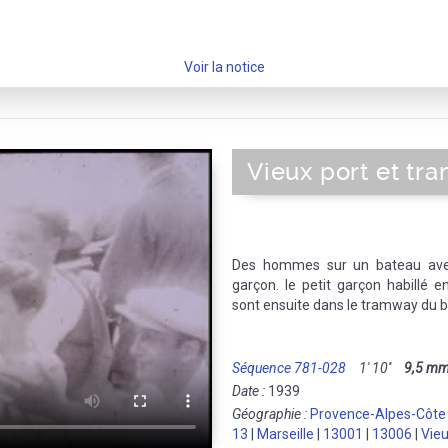
Voir la notice
Vieux port et tr
Des hommes sur un bateau avec
garçon. le petit garçon habillé e
sont ensuite dans le tramway du bo
Séquence 781-028
1' 10''
9,5 m
Date :
1939
Géographie :
Provence-Alpes-Côte
13
|
Marseille
|
13001
|
13006
|
Vieu