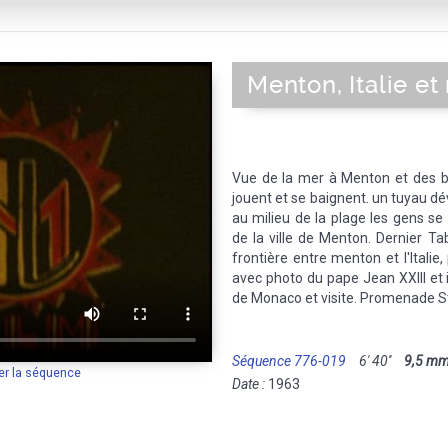
Menton, Italie e
Vue de la mer à Menton et des ba
jouent et se baignent. un tuyau dé
au milieu de la plage les gens se 
de la ville de Menton. Dernier T
frontière entre menton et l'Itali
avec photo du pape Jean XXIII et i
de Monaco et visite. Promenade S
Séquence 776-019
6' 40''
9,5 m
er la séquence
Date :
1963