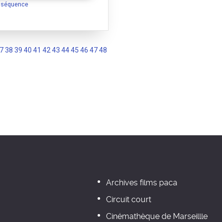
a séquence
7
38
39
40
41
42
43
44
45
46
47
48
Archives films paca
Circuit court
Cinémathèque de Marseillle