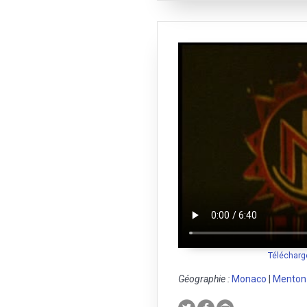
Télécharg
Géographie :
Monaco
|
Menton