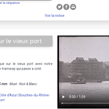
er la séquence
Voir la notice
r le vieux port
que sur le vieux port avec notre
e tramway qui passe a coté.
5 mm
Muet - Noir & Blanc
Côte d'Azur
|
Bouches-du-Rhône-
ort