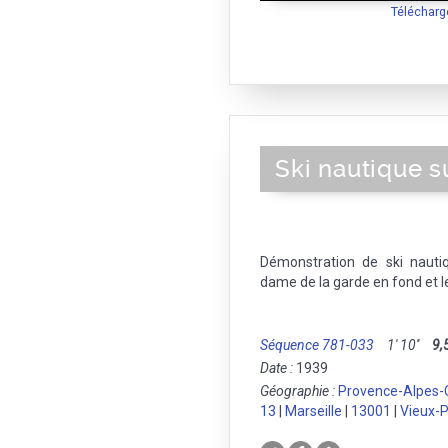
Télécharg
Ski nautique su
Démonstration de ski nauti
dame de la garde en fond et l
Séquence 781-033
1' 10''
9,
Date :
1939
Géographie :
Provence-Alpes-
13
|
Marseille
|
13001
|
Vieux-P