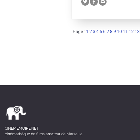
Page :
1
2
3
4
5
6
7
8
9
10
11
12
13
CINEMEMOIRE.NET
cinémathèque de films amateur de Marseille