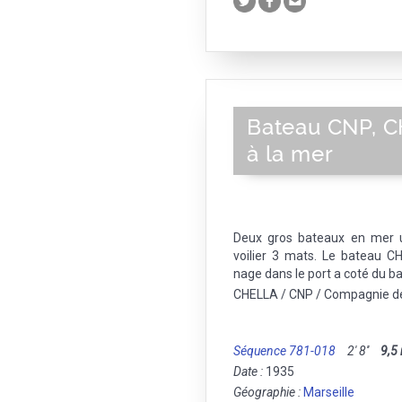
Bateau CNP, C
à la mer
Deux gros bateaux en mer 
voilier 3 mats. Le bateau C
nage dans le port a coté du b
CHELLA / CNP / Compagnie de
Séquence 781-018
2' 8''
9,5
Date :
1935
Géographie :
Marseille