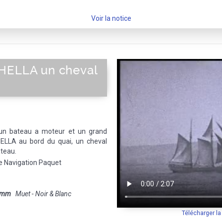
Voir la notice
HELLA un cheval
un bateau a moteur et un grand
HELLA au bord du quai, un cheval
ateau.
 Navigation Paquet
 mm
Muet - Noir & Blanc
Télécharger l