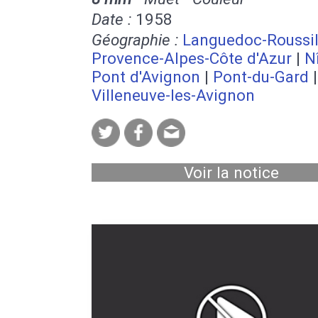
Date :
1958
Géographie :
Languedoc-Roussil
Provence-Alpes-Côte d'Azur
|
N
Pont d'Avignon
|
Pont-du-Gard
|
Villeneuve-les-Avignon
Voir la notice