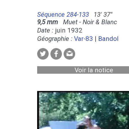
Séquence 284-133
13' 37''
9,5 mm
Muet - Noir & Blanc
Date :
juin 1932
Géographie :
Var-83
|
Bandol
Voir la notice