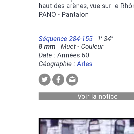
haut des arènes, vue sur le Rhô
PANO - Pantalon
Séquence 284-155
1' 34''
8 mm
Muet - Couleur
Date :
Années 60
Géographie :
Arles
Voir la notice