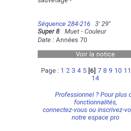
Séquence 284-216
3' 29''
Super 8
Muet - Couleur
Date :
Années 70
Voir la notice
Page :
1
2
3
4
5
[6]
7
8
9
10
1
14
Professionnel ? Pour plus 
fonctionnalités,
connectez-vous ou inscrivez-vo
notre espace pro