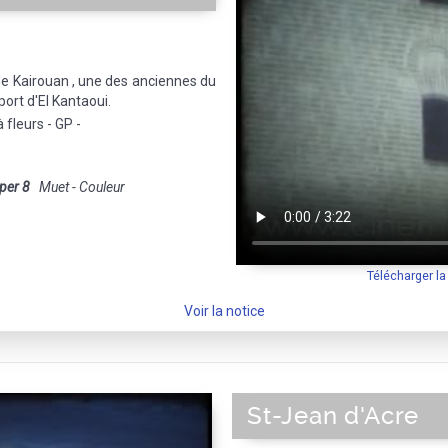
de Kairouan , une des anciennes du
port d'El Kantaoui.
 fleurs - GP -
per 8
Muet - Couleur
Télécharger l
Voir la notice
St-Jean d'Acre