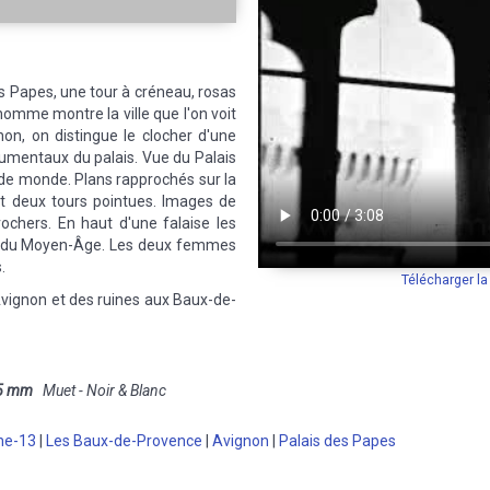
es Papes, une tour à créneau, rosas
omme montre la ville que l'on voit
on, on distingue le clocher d'une
umentaux du palais. Vue du Palais
p de monde. Plans rapprochés sur la
t deux tours pointues. Images de
chers. En haut d'une falaise les
ant du Moyen-Âge. Les deux femmes
.
Télécharger l
Avignon et des ruines aux Baux-de-
5 mm
Muet - Noir & Blanc
ne-13
|
Les Baux-de-Provence
|
Avignon
|
Palais des Papes