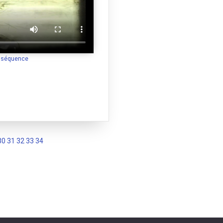
a séquence
30
31
32
33
34