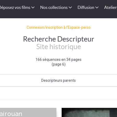
Déposez vos films
Nos collections
Diffusion
Atelier
Connexion/inscription à l'Espace-perso
Recherche Descripteur
Site historique
166 séquences en 34 pages
(page 6)
Descripteurs parents
Site touristique
|
Tourisme
airouan