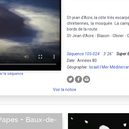
St-jean d'Acre, la côte très escarpé
chrétiennes, la mosquée. La campa
bords de la route.
St-Jean d'Acre - Blason - Olivier - 
Séquence 105-024
3' 26''
Super 
Date :
Années 80
Géographie :
Israël
|
Mer Méditerra
er la séquence
Voir la notice
 Papes + Baux-de-