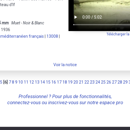
teau d'If
5 mm
Muet - Noir & Blanc
e 1936
Télécharger l
 méditerranéen français
|
13008
|
Voir la notice
5
[6]
7
8
9
10
11
12
13
14
15
16
17
18
19
20
21
22
23
24
25
26
27
28
29
Professionnel ? Pour plus de fonctionnalités,
connectez-vous ou inscrivez-vous sur notre espace pro