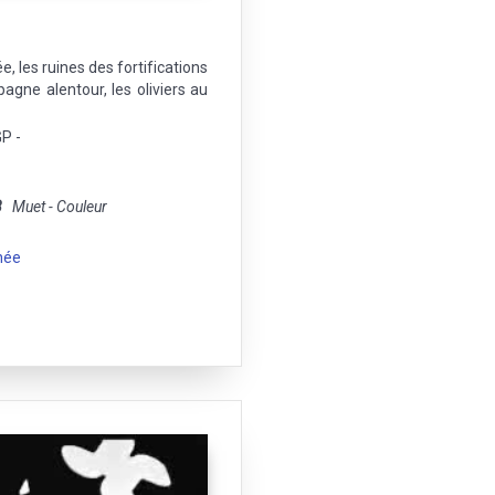
e, les ruines des fortifications
gne alentour, les oliviers au
GP -
8
Muet - Couleur
née