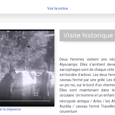
Voir la notice
Visite historique
Deux femmes visitent une nécr
Alyscamps. Elles s'arrêtent dev
sarcophages sont de chaque côte d'
est bordée d'arbres. Les deux fem
caveau fermé par une grille. Les 
un pic-nic, sur le bord d'un chemin
Elles sont maintenant dans les
circulaire. Un homme et un enfant v
nécropole antique / Arles / les 
Aurélia / caveau fermé Travellin
er la séquence
couverture