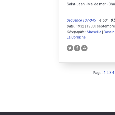
Saint-Jean - Mal de mer - Châ
Séquence 107-045
4' 50''
9,
Date :
1932 | 1933 | septembr
Géographie :
Marseille
|
Bassin
La Corniche
Page :
1
2
3
4