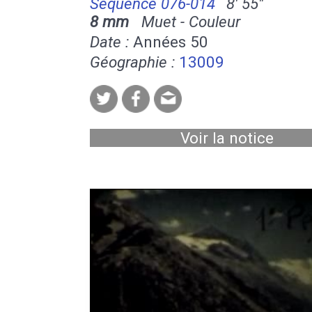
Séquence 076-014
8' 55''
8 mm
Muet - Couleur
Date :
Années 50
Géographie :
13009
Voir la notice