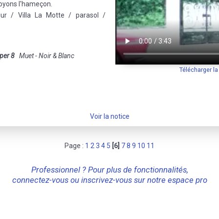
voyons l'hameçon.
r / Villa La Motte / parasol /
per 8
Muet - Noir & Blanc
Télécharger l
Voir la notice
Page :
1
2
3
4
5
[6]
7
8
9
10
11
Professionnel ? Pour plus de fonctionnalités,
connectez-vous ou inscrivez-vous sur notre espace pro