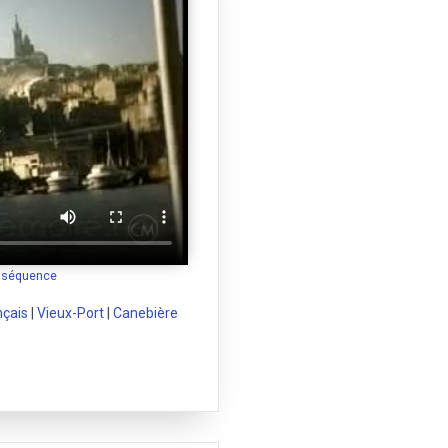
a séquence
nçais
|
Vieux-Port
|
Canebière