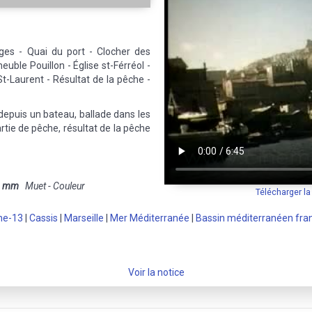
ges - Quai du port - Clocher des
uble Pouillon - Église st-Férréol -
St-Laurent - Résultat de la pêche -
 depuis un bateau, ballade dans les
rtie de pêche, résultat de la pêche
6 mm
Muet - Couleur
Télécharger l
ne-13
|
Cassis
|
Marseille
|
Mer Méditerranée
|
Bassin méditerranéen fra
Voir la notice