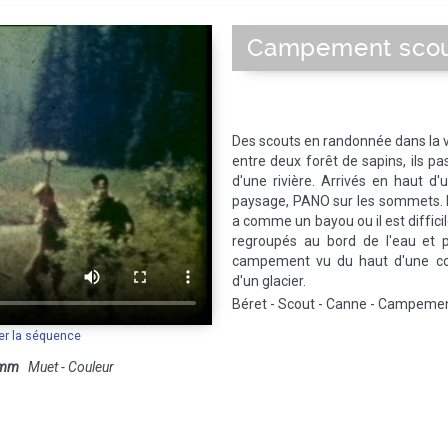
Campement scou
Des scouts en randonnée dans la va
entre deux forêt de sapins, ils p
d'une rivière. Arrivés en haut d
paysage, PANO sur les sommets. Ils
a comme un bayou ou il est diffici
regroupés au bord de l'eau et 
campement vu du haut d'une col
d'un glacier.
Béret - Scout - Canne - Campement 
er la séquence
 mm
Muet - Couleur