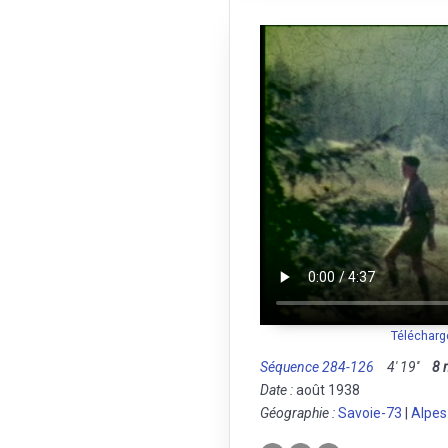
Télécharg
Séquence 284-126
4' 19''
8
Date :
août 1938
Géographie :
Savoie-73
|
Alpes