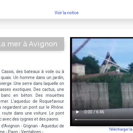
Voir la notice
la mer à Avignon
 Cassis, des bateaux à voile ou à
 quais. Un homme dans un jardin,
vierge. Une serre dans laquelle on
rasses exotiques. Des cactus, une
 banc en béton. Des mouettes
a mer. L'aqueduc de Roquefavour
s regardent un pont sur le Rhône.
a route dans une voiture. Le pont
c avec des cygnes et des paons.
t d'Avignon - Grignan - Aqueduc de
Télécharger l
ne - Paon - Ventabren -