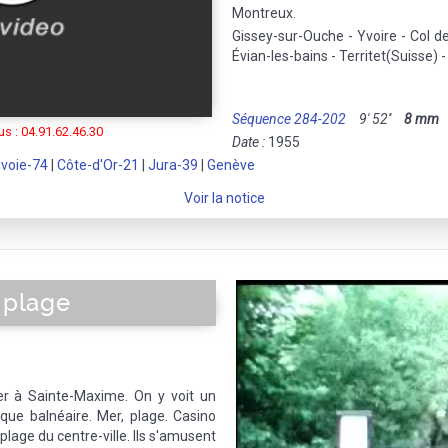
Montreux.
Gissey-sur-Ouche - Yvoire - Col de
Évian-les-bains - Territet(Suisse) 
Séquence 284-202
9' 52''
8 mm
M
s : 04.91.62.46.30
Date :
1955
voie-74
|
Côte-d'Or-21
|
Jura-39
|
Genève
Voir la notice
a plage
er à Sainte-Maxime. On y voit un
tique balnéaire. Mer, plage. Casino
plage du centre-ville. Ils s'amusent