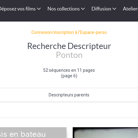
Déposez vos films
Nos collections
Diffusion
Atelier
Connexion/inscription à l'Espace-perso
Recherche Descripteur
Ponton
52 séquences en 11 pages
(page 6)
Descripteurs parents
Equipement maritime et fluvial
sis en bateau