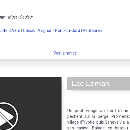
 mm
Muet - Couleur
Côte d'Azur
|
Cassis
|
Avignon
|
Pont-du-Gard
|
Ventabren
Voir la notice
Lac Léman
Un petit village au bord d'une 
pêchent sur la berge. Promena
village d'Yvoire, puis Genève via la 
son casino. Balade en bateau 