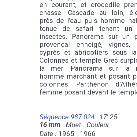
en courant, et crocodile pre
chasse. Cascade au loin, él
près de l'eau puis homme hab
tenue de safari tenant un 
insectes. Panorama sur un 
provençal enneigé, vignes, ol
cyprès et abricotiers sous la
Colonnes et temple Grec surp
la mer. Panorama sur la 
homme marchant et posant p
colonnes. Parthénon d'Athè
femme posant devant le templ
Séquence 987-024
17' 25''
16 mm
Muet - Couleur
Date :
1965 | 1966