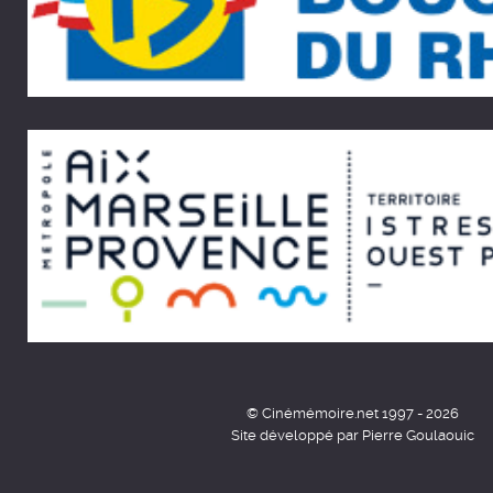
© Cinémémoire.net 1997 - 2026
Site développé par Pierre Goulaouic