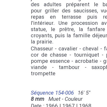
des adultes préparent le b
pour griller des saucisses, v
repas en terrasse puis r
l'intérieur. Une procession a
statue, le prêtre, la fanfare
croyants, puis la famille déje
la prairie.
Chasseur - cavalier - cheval - 
cor de chasse - tourniquet - 
pompe essence - acrobatie - gr
viande - tambour - saxop
trompette
Séquence 154-006
16' 5''
8 mm
Muet - Couleur
Date :
1966 | 1967 | 1968