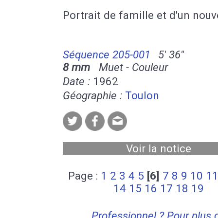
Portrait de famille et d'un nou
Séquence 205-001
5' 36''
8 mm
Muet - Couleur
Date :
1962
Géographie :
Toulon
Voir la notice
Page :
1
2
3
4
5
[6]
7
8
9
10
1
14
15
16
17
18
19
Professionnel ? Pour plus 