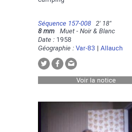
Séquence 157-008
2' 18''
8 mm
Muet - Noir & Blanc
Date :
1958
Géographie :
Var-83
|
Allauch
Voir la notice