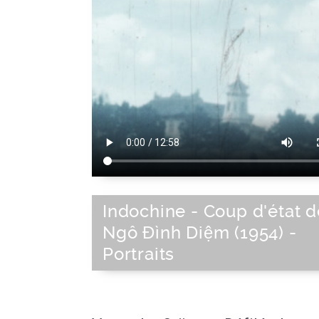
Indochine - Coup d'état d
Ngô Đình Diệm (1954) -
Portraits