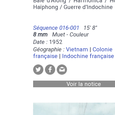
Baie d'Along / Harmonica / H
Haïphong / Guerre d'Indochine
Séquence 016-001
15' 8''
8 mm
Muet - Couleur
Date :
1952
Géographie :
Vietnam
|
Colonie
française
|
Indochine française
Voir la notice