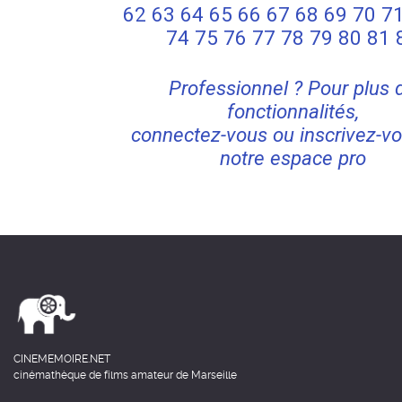
62
63
64
65
66
67
68
69
70
7
74
75
76
77
78
79
80
81
Professionnel ? Pour plus 
fonctionnalités,
connectez-vous ou inscrivez-vo
notre espace pro
CINEMEMOIRE.NET
cinémathèque de films amateur de Marseille