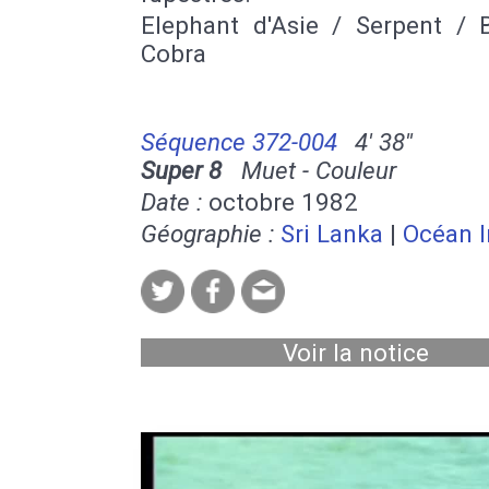
Elephant d'Asie / Serpent / B
Cobra
Séquence 372-004
4' 38''
Super 8
Muet - Couleur
Date :
octobre 1982
Géographie :
Sri Lanka
|
Océan I
Voir la notice