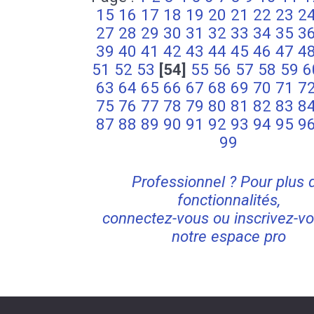
15
16
17
18
19
20
21
22
23
2
27
28
29
30
31
32
33
34
35
3
39
40
41
42
43
44
45
46
47
4
51
52
53
[54]
55
56
57
58
59
6
63
64
65
66
67
68
69
70
71
7
75
76
77
78
79
80
81
82
83
8
87
88
89
90
91
92
93
94
95
9
99
Professionnel ? Pour plus 
fonctionnalités,
connectez-vous ou inscrivez-vo
notre espace pro