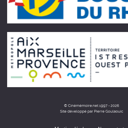
© Cinémémoire.net 1997 - 2026
Site développé par Pierre Goulaouic