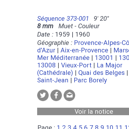
Séquence 373-001
9' 20''
8 mm
Muet - Couleur
Date :
1959 | 1960
Géographie :
Provence-Alpes-Cô
d'Azur
|
Aix-en-Provence
|
Marse
Mer Méditerranée
|
13001
|
13
13008
|
Vieux-Port
|
La Major
(Cathédrale)
|
Quai des Belges
Saint-Jean
|
Parc Borely
Voir la notice
Page :
1
2
3
4
5
6
7
8
9
10
11
1