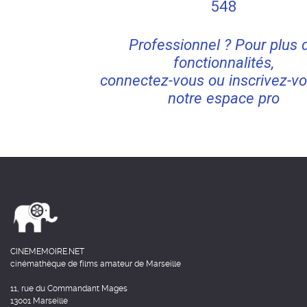
548
Professionnel ? Pour plus 
fonctionnalités,
connectez-vous ou inscrivez-vo
notre espace pro
CINEMEMOIRE.NET
cinémathèque de films amateur de Marseille
11, rue du Commandant Mages
13001 Marseille