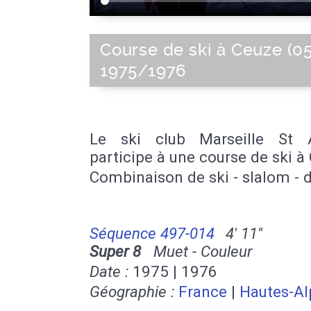
Course de ski à Ceuze (05
1975/1976
Le ski club Marseille St 
participe à une course de ski à
Combinaison de ski - slalom - 
Séquence 497-014
4' 11''
Super 8
Muet - Couleur
Date :
1975 | 1976
Géographie :
France
|
Hautes-Al