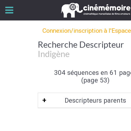
Connexion/inscription à l'Espac
Recherche Descripteur
Indigène
304 séquences en 61 pag
(page 53)
Descripteurs parents
Autochtone
|
Origine (de l'individu)
|
In
groupe social