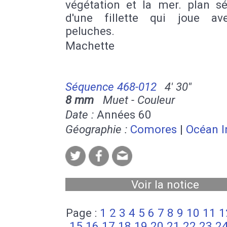
végétation et la mer. plan s
d'une fillette qui joue a
peluches.
Machette
Séquence 468-012
4' 30''
8 mm
Muet - Couleur
Date :
Années 60
Géographie :
Comores
|
Océan I
Voir la notice
Page :
1
2
3
4
5
6
7
8
9
10
11
1
15
16
17
18
19
20
21
22
23
2