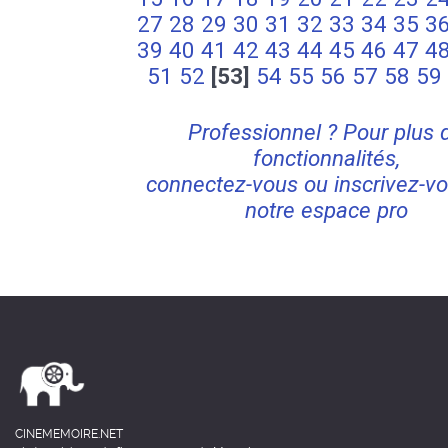
27
28
29
30
31
32
33
34
35
3
39
40
41
42
43
44
45
46
47
4
51
52
[53]
54
55
56
57
58
59
Professionnel ? Pour plus 
fonctionnalités,
connectez-vous ou inscrivez-vo
notre espace pro
CINEMEMOIRE.NET