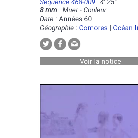
Séquence 468-009
4' 25''
8 mm
Muet - Couleur
Date :
Années 60
Géographie :
Comores
|
Océan I
Voir la notice