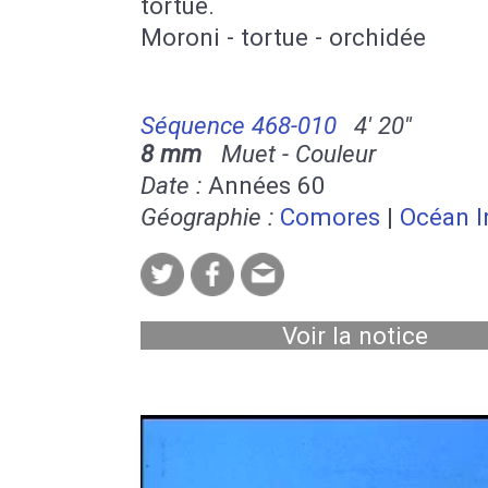
tortue.
Moroni - tortue - orchidée
Séquence 468-010
4' 20''
8 mm
Muet - Couleur
Date :
Années 60
Géographie :
Comores
|
Océan I
Voir la notice