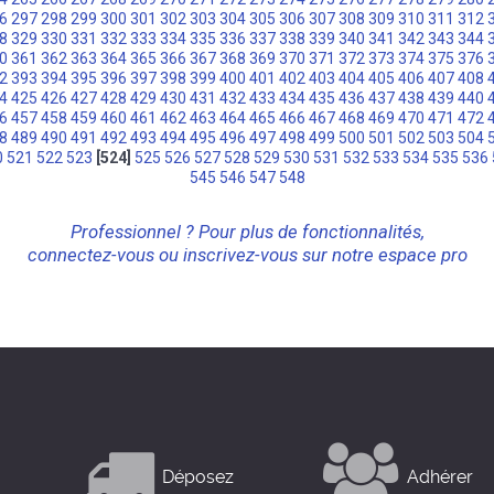
6
297
298
299
300
301
302
303
304
305
306
307
308
309
310
311
312
8
329
330
331
332
333
334
335
336
337
338
339
340
341
342
343
344
0
361
362
363
364
365
366
367
368
369
370
371
372
373
374
375
376
2
393
394
395
396
397
398
399
400
401
402
403
404
405
406
407
408
4
425
426
427
428
429
430
431
432
433
434
435
436
437
438
439
440
6
457
458
459
460
461
462
463
464
465
466
467
468
469
470
471
472
8
489
490
491
492
493
494
495
496
497
498
499
500
501
502
503
504
0
521
522
523
[524]
525
526
527
528
529
530
531
532
533
534
535
536
545
546
547
548
Professionnel ? Pour plus de fonctionnalités,
connectez-vous ou inscrivez-vous sur notre espace pro
Déposez
Adhérer