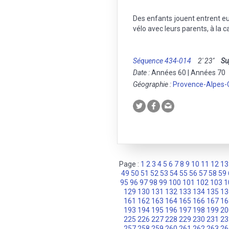
Des enfants jouent entrent eu
vélo avec leurs parents, à la
Séquence 434-014
2' 23''
Su
Date :
Années 60 | Années 70
Géographie :
Provence-Alpes-
Page :
1
2
3
4
5
6
7
8
9
10
11
12
13
49
50
51
52
53
54
55
56
57
58
59
95
96
97
98
99
100
101
102
103
1
129
130
131
132
133
134
135
13
161
162
163
164
165
166
167
16
193
194
195
196
197
198
199
20
225
226
227
228
229
230
231
23
257
258
259
260
261
262
263
26