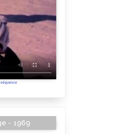
a séquence
ge - 1969