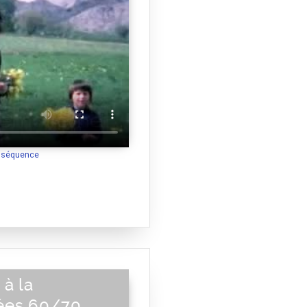
a séquence
 à la
ées 60/70