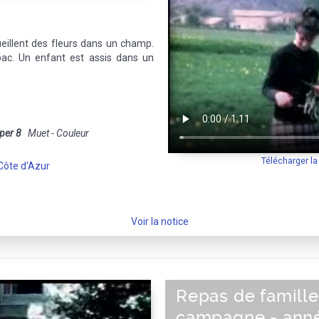
eillent des fleurs dans un champ.
ac. Un enfant est assis dans un
per 8
Muet - Couleur
Télécharger l
Côte d'Azur
Voir la notice
Repas de famille
campagne - ann