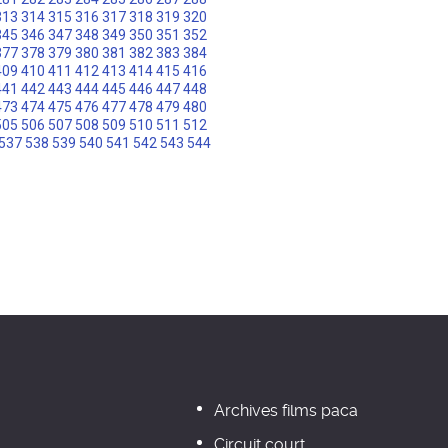
313
314
315
316
317
318
319
320
345
346
347
348
349
350
351
352
377
378
379
380
381
382
383
384
409
410
411
412
413
414
415
416
441
442
443
444
445
446
447
448
473
474
475
476
477
478
479
480
505
506
507
508
509
510
511
512
537
538
539
540
541
542
543
544
Archives films paca
Circuit court