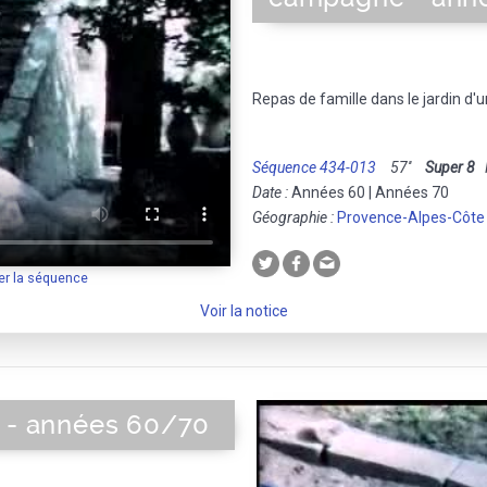
Repas de famille dans le jardin d
Séquence 434-013
57''
Super 8
M
Date :
Années 60 | Années 70
Géographie :
Provence-Alpes-Côte
er la séquence
Voir la notice
s - années 60/70