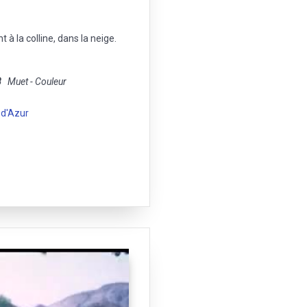
à la colline, dans la neige.
8
Muet - Couleur
 d'Azur