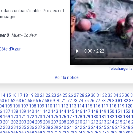
x dans un bac à sable. Puis jeux et
 campagne.
per 8
Muet - Couleur
Côte d'Azur
Télécharger l
Voir la notice
14
15
16
17
18
19
20
21
22
23
24
25
26
27
28
29
30
31
32
33
34
35
36
3
60
61
62
63
64
65
66
67
68
69
70
71
72
73
74
75
76
77
78
79
80
81
82
8
04
105
106
107
108
109
110
111
112
113
114
115
116
117
118
119
120
6
137
138
139
140
141
142
143
144
145
146
147
148
149
150
151
152
8
169
170
171
172
173
174
175
176
177
178
179
180
181
182
183
184
0
201
202
203
204
205
206
207
208
209
210
211
212
213
214
215
216
2
233
234
235
236
237
238
239
240
241
242
243
244
245
246
247
248
4
265
266
267
268
269
270
271
272
273
274
275
276
277
278
279
280