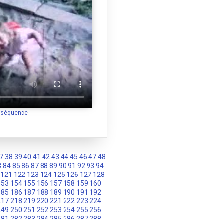
a séquence
7
38
39
40
41
42
43
44
45
46
47
48
3
84
85
86
87
88
89
90
91
92
93
94
121
122
123
124
125
126
127
128
153
154
155
156
157
158
159
160
185
186
187
188
189
190
191
192
217
218
219
220
221
222
223
224
249
250
251
252
253
254
255
256
281
282
283
284
285
286
287
288